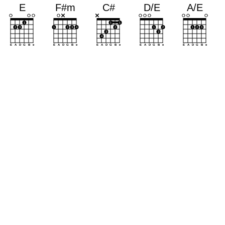
a
a
a
a
a
a
a
a
a
a
a
a
a
a
a
a
a
a
a
a
a
a
a
a
a
a
a
a
a
a
a
a
a
a
a
a