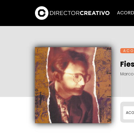
ACORD
A C O 
Fie
Marcos
ACO