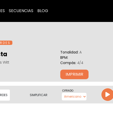
ES
SECUENCIAS
BLOG
R D E S
Tonalidad:
A
sta
BPM:
 Witt
Compás:
4/4
IMPRIMIR
CIFRADO:
RDES
SIMPLIFICAR