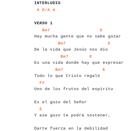
INTERLUDIO
a
a
a
a
a
a
a
A
D/A
A
a
a
a
a
a
a
a
VERSO 1
a
a
a
a
a
a
a
a
a
a
a
a
a
a
a
a
a
a
a
a
a
a
a
a
a
a
a
a
a
a
a
a
Bm7
E
Hay mucha gente que no sabe gozar
a
a
a
a
a
a
a
a
a
a
a
a
a
a
a
a
a
a
a
a
a
a
a
a
a
a
a
a
a
a
a
a
Bm7
E
De la vi
da que Jesús nos dío
a
a
a
a
a
a
a
a
a
a
a
a
a
a
a
a
a
a
a
a
a
a
a
a
a
a
a
a
a
a
a
a
Bm7
E
Es una vi
da donde hay que expresar
a
a
a
a
a
a
a
a
a
a
a
a
a
a
a
a
a
a
a
a
a
a
a
a
a
a
a
a
a
a
Bm7
E
Todo lo
que Cristo regaló
a
a
a
a
a
a
a
a
a
a
a
a
a
a
a
a
a
a
a
a
a
a
a
a
a
a
a
a
a
a
a
a
a
a
F#
Uno de los frutos del espíritu
a
a
a
a
a
a
a
a
a
a
a
a
a
a
a
a
a
a
a
a
Es el gozo del Señor
a
a
a
a
a
a
a
a
a
a
a
a
a
a
a
a
a
a
a
a
a
a
a
a
a
a
a
a
a
a
a
a
E
Y ese gozo te podrá sostener,
a
a
a
a
a
a
a
a
a
a
a
a
a
a
a
a
a
a
a
a
a
a
a
a
a
a
a
a
Darte fuerza en la debilidad