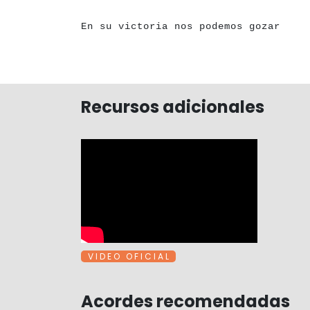
a
a
a
a
a
a
a
a
a
a
a
a
a
a
a
a
a
a
a
a
a
a
a
a
a
a
a
a
a
a
a
a
a
En su victoria nos podemos gozar
Recursos adicionales
V I D E O O F I C I A L
Acordes recomendadas