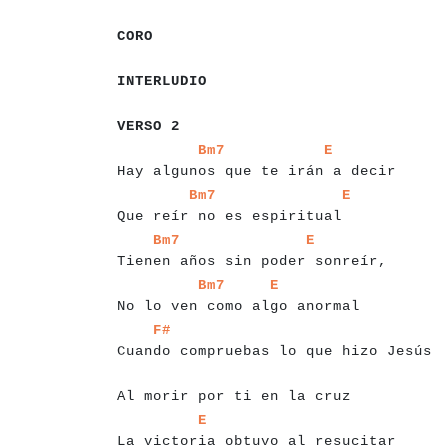
a
a
a
a
a
a
CORO
a
a
a
a
a
a
a
a
a
a
a
INTERLUDIO
a
a
a
a
a
a
a
a
VERSO 2
a
a
a
a
a
a
a
a
a
a
a
a
a
a
a
a
a
a
a
a
a
a
a
a
a
a
a
a
a
a
a
a
Bm7
E
Hay algu
nos que te irán a decir
a
a
a
a
a
a
a
a
a
a
a
a
a
a
a
a
a
a
a
a
a
a
a
a
a
a
a
a
a
a
Bm7
E
Que reí
r no es espiritual
a
a
a
a
a
a
a
a
a
a
a
a
a
a
a
a
a
a
a
a
a
a
a
a
a
a
a
a
a
a
a
a
Bm7
E
Tie
nen años sin poder sonreír,
a
a
a
a
a
a
a
a
a
a
a
a
a
a
a
a
a
a
a
a
a
a
a
a
a
a
a
a
a
a
a
a
Bm7
E
No lo ve
n como algo anormal
a
a
a
a
a
a
a
a
a
a
a
a
a
a
a
a
a
a
a
a
a
a
a
a
a
a
a
a
a
a
a
a
a
a
F#
Cuando compruebas lo que hizo Jesús
a
a
a
a
a
a
a
a
a
a
a
a
a
a
a
a
a
a
a
a
a
a
a
a
a
a
Al morir por ti en la cruz
a
a
a
a
a
a
a
a
a
a
a
a
a
a
a
a
a
a
a
a
a
a
a
a
a
a
a
a
a
a
a
a
a
a
a
E
La victoria obtuvo al resucitar