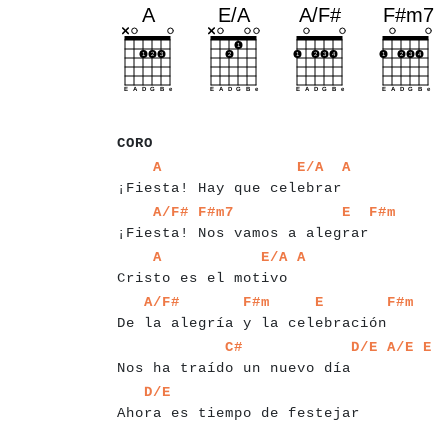
a
a
a
a
CORO
a
a
a
a
a
a
a
a
a
a
a
a
a
a
a
a
a
a
a
a
a
a
a
a
a
a
a
a
a
a
a
A
E/A
A
¡Fiesta! Hay que celebrar
a
a
a
a
a
a
a
a
a
a
a
a
a
a
a
a
a
a
a
a
a
a
a
a
A/F#
F#m7
E
F#m
¡Fiesta! Nos vamos a alegrar
a
a
a
a
a
a
a
a
a
a
a
a
a
a
a
a
a
a
a
a
a
a
a
a
a
a
a
A
E/A
A
Cristo es el motivo
a
a
a
a
a
a
a
a
a
a
a
a
a
a
a
a
a
a
a
a
a
a
a
a
a
A/F#
F#m
E
F#m
De la alegría y la celebración
a
a
a
a
a
a
a
a
a
a
a
a
a
a
a
a
a
a
a
a
a
a
a
a
a
a
a
C#
D/E
A/E
E
Nos ha traído un nuevo día
a
a
a
a
a
a
a
a
a
a
a
a
a
a
a
a
a
a
a
a
a
a
a
a
a
a
a
a
a
a
D/E
Ahora es tiempo de festejar
a
a
a
a
a
a
a
a
a
a
a