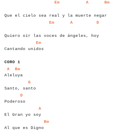
a
a
a
a
a
a
a
a
a
a
a
a
a
a
a
a
a
a
a
a
a
a
a
a
a
a
a
a
a
a
a
a
a
a
a
a
a
a
a
a
a
Em
A
Bm
a
a
a
a
a
Que el cielo sea real y la muerte negar
a
a
a
a
a
a
a
a
a
a
a
a
a
a
a
a
a
a
a
a
a
a
a
a
a
a
a
a
a
a
a
a
a
a
a
a
a
a
a
a
a
a
Em
A
D
a
Quiero oír las voces de ángeles, hoy
a
a
a
a
a
a
a
a
a
a
a
a
a
a
a
a
a
a
Em
Cantando unidos
a
a
a
a
a
a
CORO 1
a
a
a
a
a
a
a
a
a
a
a
A
Bm
Aleluya
a
a
a
a
a
a
a
a
a
a
a
a
a
a
a
G
Santo, santo
a
a
a
a
a
a
a
a
a
a
a
D
Poderoso
a
a
a
a
a
a
a
a
a
a
a
a
a
a
a
a
A
El Gran yo soy
a
a
a
a
a
a
a
a
a
a
a
a
a
a
a
a
a
a
Bm
Al que es Digno