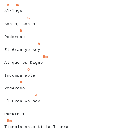
a
a
a
a
a
a
a
a
a
a
a
A
Bm
Aleluya
a
a
a
a
a
a
a
a
a
a
a
a
a
a
a
G
Santo, santo
a
a
a
a
a
a
a
a
a
a
a
D
Poderoso
a
a
a
a
a
a
a
a
a
a
a
a
a
a
a
a
A
El Gran yo soy
a
a
a
a
a
a
a
a
a
a
a
a
a
a
a
a
a
a
Bm
Al que es Digno
a
a
a
a
a
a
a
a
a
a
a
a
a
a
a
G
Incomparable
a
a
a
a
a
a
a
a
a
a
a
D
Poderoso
a
a
a
a
a
a
a
a
a
a
a
a
a
a
a
a
a
A
El Gran yo soy
a
a
a
a
a
a
a
a
PUENTE 1
a
a
a
a
a
a
a
a
a
a
a
a
a
a
a
a
a
a
a
a
a
a
a
a
a
a
a
a
Bm
Tiembla ante ti la Tierra