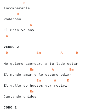
a
a
a
a
a
a
a
a
a
a
a
a
a
a
a
G
Incomparable
a
a
a
a
a
a
a
a
a
a
a
D
Poderoso
a
a
a
a
a
a
a
a
a
a
a
a
a
a
a
a
a
A
El Gran yo soy
a
a
a
G
a
a
a
a
a
a
a
VERSO 2
a
a
a
a
a
a
a
a
a
a
a
a
a
a
a
a
a
a
a
a
a
a
a
a
a
a
a
a
a
a
a
a
a
a
a
a
a
a
a
a
a
D
Em
A
D
a
a
Me quiero acercar, a tu lado estar
a
a
a
a
a
a
a
a
a
a
a
a
a
a
a
a
a
a
a
a
a
a
a
a
a
a
a
a
a
a
a
a
a
a
a
a
a
a
Em
A
Bm
El mundo amar y lo oscuro odiar
a
a
a
a
a
a
a
a
a
a
a
a
a
a
a
a
a
a
a
a
a
a
a
a
a
a
a
a
a
a
a
a
a
a
a
a
a
Em
A
D
El valle de huesos ver revivir
a
a
a
a
a
a
a
a
a
a
a
a
a
a
a
a
a
a
Em
Cantando unidos
a
a
a
a
a
a
CORO 2