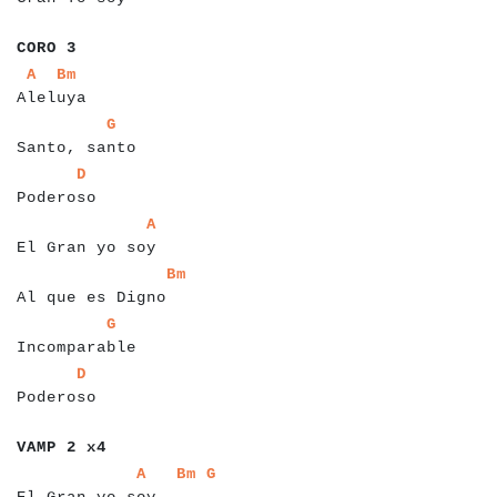
a
a
a
a
a
a
CORO 3
a
a
a
a
a
a
a
a
a
a
a
A
Bm
Aleluya
a
a
a
a
a
a
a
a
a
a
a
a
a
a
a
G
Santo, santo
a
a
a
a
a
a
a
a
a
a
a
D
Poderoso
a
a
a
a
a
a
a
a
a
a
a
a
a
a
a
a
A
El Gran yo soy
a
a
a
a
a
a
a
a
a
a
a
a
a
a
a
a
a
a
Bm
Al que es Digno
a
a
a
a
a
a
a
a
a
a
a
a
a
a
a
G
Incomparable
a
a
a
a
a
a
a
a
a
a
a
D
Poderoso
a
a
a
a
a
a
a
a
a
a
VAMP 2 x4
a
a
a
a
a
a
a
a
a
a
a
a
a
a
a
a
a
a
a
a
a
a
A
Bm
G
El Gran yo soy