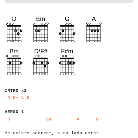
a
a
a
a
a
a
a
INTRO x2
a
a
a
a
a
a
a
a
a
D
Em
G
D
a
a
a
a
a
a
a
VERSO 1
a
a
a
a
a
a
a
a
a
a
a
a
a
a
a
a
a
a
a
a
a
a
a
a
a
a
a
a
a
a
a
a
a
a
a
a
a
a
a
a
a
D
Em
A
D
a
a
Me quiero acercar, a tu lado estar