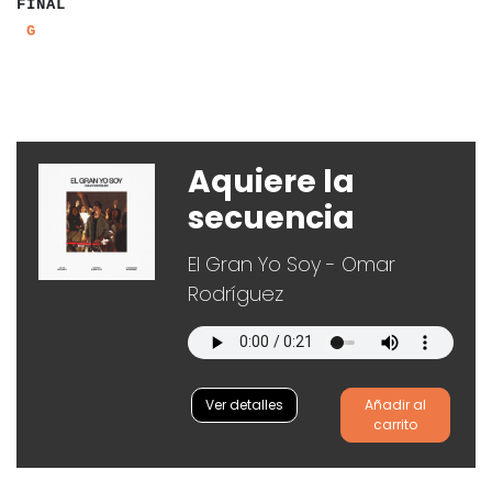
FINAL
a
a
a
G
a
Aquiere la
secuencia
El Gran Yo Soy - Omar
Rodríguez
Ver detalles
Añadir al
carrito