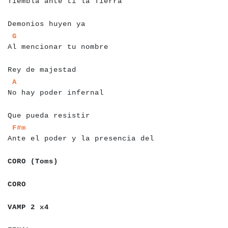
Tiembla ante ti la Tierra
a
a
a
a
a
a
a
a
a
a
a
a
a
a
a
a
a
Demonios huyen ya
a
a
a
a
a
a
a
a
a
a
a
a
a
a
a
a
a
a
a
a
a
a
a
a
a
G
Al mencionar tu nombre
a
a
a
a
a
a
a
a
a
a
a
a
a
a
a
Rey de majestad
a
a
a
a
a
a
a
a
a
a
a
a
a
a
a
a
a
a
a
a
a
a
a
a
A
No hay poder infernal
a
a
a
a
a
a
a
a
a
a
a
a
a
a
a
a
a
a
Que pueda resistir
a
a
a
a
a
a
a
a
a
a
a
a
a
a
a
a
a
a
a
a
a
a
a
a
a
a
a
a
a
a
a
a
a
a
a
F#m
Ante el poder y la presencia del
a
a
a
a
a
a
a
a
a
a
a
CORO (Toms)
a
a
a
a
CORO
a
a
a
a
a
a
a
a
a
VAMP 2 x4
a
a
a
a
a
a