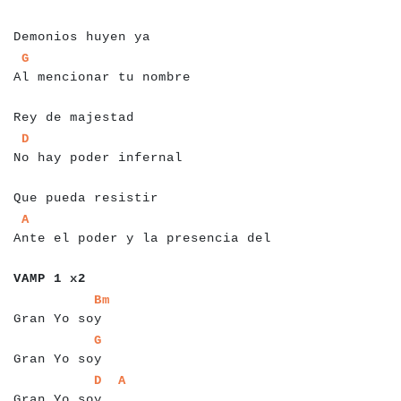
a
a
a
a
a
a
a
a
a
a
a
a
a
a
a
a
a
Demonios huyen ya
a
a
a
a
a
a
a
a
a
a
a
a
a
a
a
a
a
a
a
a
a
a
a
a
a
G
Al mencionar tu nombre
a
a
a
a
a
a
a
a
a
a
a
a
a
a
a
Rey de majestad
a
a
a
a
a
a
a
a
a
a
a
a
a
a
a
a
a
a
a
a
a
a
a
a
D
No hay poder infernal
a
a
a
a
a
a
a
a
a
a
a
a
a
a
a
a
a
a
Que pueda resistir
a
a
a
a
a
a
a
a
a
a
a
a
a
a
a
a
a
a
a
a
a
a
a
a
a
a
a
a
a
a
a
a
a
a
A
Ante el poder y la presencia del
a
a
a
a
a
a
a
a
a
a
VAMP 1 x2
a
a
a
a
a
a
a
a
a
a
a
a
a
a
Bm
Gran Yo soy
a
a
a
a
a
a
a
a
a
a
a
a
a
a
G
Gran Yo soy
a
a
a
a
a
a
a
a
a
a
a
a
a
a
a
a
a
D
A
Gran Yo soy