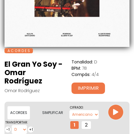
A C O R D E S
Tonalidad:
D
El Gran Yo Soy -
BPM:
78
Omar
Compás:
4/4
Rodríguez
IMPRIMIR
Omar Rodríguez
CIFRADO:
ACORDES
SIMPLIFICAR
TRANSPORTAR:
1
2
-1
+1