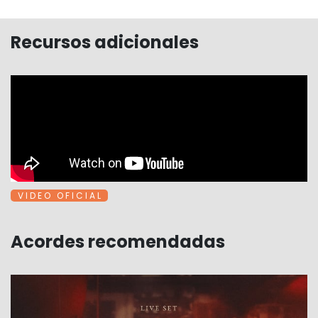
Recursos adicionales
V I D E O O F I C I A L
Acordes recomendadas