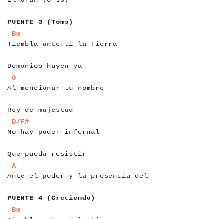
a
a
a
a
a
a
a
a
a
a
a
a
a
a
a
PUENTE 3 (Toms)
a
a
a
a
a
a
a
a
a
a
a
a
a
a
a
a
a
a
a
a
a
a
a
a
a
a
a
a
Bm
Tiembla ante ti la Tierra
a
a
a
a
a
a
a
a
a
a
a
a
a
a
a
a
a
Demonios huyen ya
a
a
a
a
a
a
a
a
a
a
a
a
a
a
a
a
a
a
a
a
a
a
a
a
a
G
Al mencionar tu nombre
a
a
a
a
a
a
a
a
a
a
a
a
a
a
a
Rey de majestad
a
a
a
a
a
a
a
a
a
a
a
a
a
a
a
a
a
a
a
a
a
a
a
a
D/F#
No hay poder infernal
a
a
a
a
a
a
a
a
a
a
a
a
a
a
a
a
a
a
Que pueda resistir
a
a
a
a
a
a
a
a
a
a
a
a
a
a
a
a
a
a
a
a
a
a
a
a
a
a
a
a
a
a
a
a
a
a
a
A
Ante el poder y la presencia del
a
a
a
a
a
a
a
a
a
a
a
a
a
a
a
a
a
a
a
a
PUENTE 4 (Creciendo)
a
a
a
a
a
a
a
a
a
a
a
a
a
a
a
a
a
a
a
a
a
a
a
a
a
a
a
a
Bm