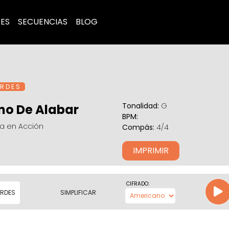
ES
SECUENCIAS
BLOG
R D E S
Tonalidad:
G
no De Alabar
BPM:
ra en Acción
Compás:
4/4
IMPRIMIR
CIFRADO:
RDES
SIMPLIFICAR