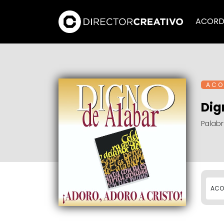
ACORD
A C O 
Dig
Palab
ACO