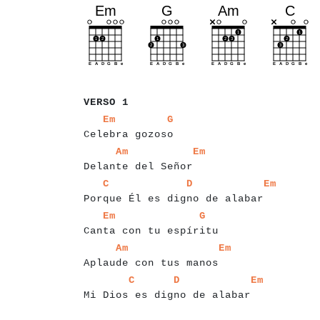
a
a
a
a
a
a
VERSO 1
a
a
a
a
a
a
a
a
a
a
a
a
a
a
a
a
a
a
a
a
Em
G
Celebra gozoso
a
a
a
a
a
a
a
a
a
a
a
a
a
a
a
a
a
a
a
a
a
a
Am
Em
Delante del Señor
a
a
a
a
a
a
a
a
a
a
a
a
a
a
a
a
a
a
a
a
a
a
a
a
a
a
a
a
a
a
a
a
C
D
Em
Porque Él es digno de alabar
a
a
a
a
a
a
a
a
a
a
a
a
a
a
a
a
a
a
a
a
a
a
a
a
a
a
a
Em
G
Canta con tu espíritu
a
a
a
a
a
a
a
a
a
a
a
a
a
a
a
a
a
a
a
a
a
a
a
a
a
a
Am
Em
Aplaude con tus manos
a
a
a
a
a
a
a
a
a
a
a
a
a
a
a
a
a
a
a
a
a
a
a
a
a
a
a
a
a
a
a
a
C
D
Em
Mi Dios es digno de alabar
a
a
a
a
a