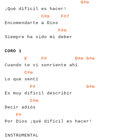
a
a
a
a
a
a
a
a
a
a
a
a
a
a
a
a
a
a
a
a
a
a
a
a
a
a
a
a
a
G#m
¡Qué difícil es hacer!
a
a
a
a
a
a
a
a
a
a
a
a
a
a
a
a
a
a
a
a
a
a
a
a
C#m
F#7
Encomendarte a Dios
a
a
a
a
a
a
a
a
a
a
a
a
a
a
a
a
a
a
a
a
a
a
a
a
a
a
a
a
a
a
a
a
F#m
Siempre ha sido mi deber
a
a
a
a
a
a
CORO 1
a
a
a
a
a
a
a
a
a
a
a
a
a
a
a
a
a
a
a
a
a
a
a
a
a
a
a
a
a
a
a
a
a
a
a
E
F#
D#m
G#m
Cuando te vi sonriente ahí
a
a
a
a
a
a
a
a
a
a
a
a
a
a
C#m
Lo que sentí
a
a
a
a
a
a
a
a
a
a
a
a
a
a
a
a
a
a
a
a
a
a
a
a
a
a
a
a
a
a
a
a
a
F#
G#m
Es muy difícil describir
a
a
a
a
a
a
a
a
a
a
a
a
a
C#m
Decir adiós
a
a
a
a
a
a
a
a
a
a
a
a
a
a
a
a
a
a
a
a
a
a
a
a
a
a
a
a
a
a
a
a
a
a
a
a
a
a
a
a
a
a
a
F#
Por Dios ¡qué difícil es hacer!
a
a
a
a
a
a
a
a
a
a
a
INSTRUMENTAL