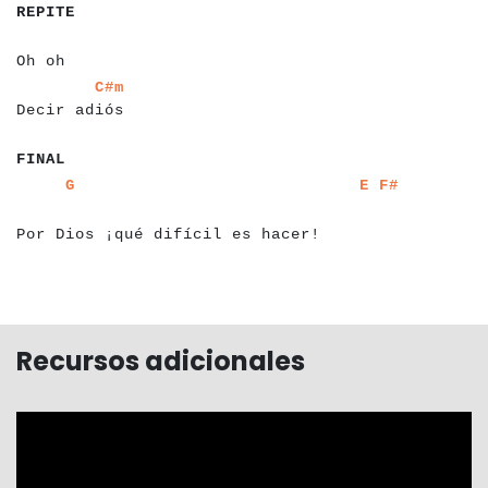
REPITE
a
a
a
a
a
Oh oh
a
a
a
a
a
a
a
a
a
a
a
a
a
C#m
Decir adiós
a
a
a
a
a
FINAL
a
a
a
a
a
a
a
a
a
a
a
a
a
a
a
a
a
a
a
a
a
a
a
a
a
a
a
a
a
a
a
a
a
a
a
a
a
a
a
a
a
a
G
E
F#
a
a
a
Por Dios ¡qué difícil es hacer!
Recursos adicionales