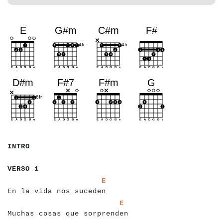
a
a
a
a
a
INTRO
a
a
a
a
a
a
a
VERSO 1
a
a
a
a
a
a
a
a
a
a
a
a
a
a
a
a
a
a
a
a
a
a
a
a
a
a
a
E
En la vida nos suceden
a
a
a
a
a
a
a
a
a
a
a
a
a
a
a
a
a
a
a
a
a
a
a
a
a
a
a
a
a
a
a
a
a
E
Muchas cosas que sorprenden