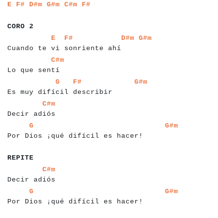
a
a
a
a
a
a
a
a
a
a
a
a
a
a
a
a
a
a
a
a
a
E
F#
D#m
G#m
C#m
F#
a
a
a
a
a
a
CORO 2
a
a
a
a
a
a
a
a
a
a
a
a
a
a
a
a
a
a
a
a
a
a
a
a
a
a
a
a
a
a
a
a
a
a
E
F#
D#m
G#m
Cuando te vi sonriente ahí
a
a
a
a
a
a
a
a
a
a
a
a
a
a
C#m
Lo que sentí
a
a
a
a
a
a
a
a
a
a
a
a
a
a
a
a
a
a
a
a
a
a
a
a
a
a
a
a
a
a
a
a
a
a
a
G
F#
G#m
Es muy difícil describir
a
a
a
a
a
a
a
a
a
a
a
a
a
C#m
Decir adiós
a
a
a
a
a
a
a
a
a
a
a
a
a
a
a
a
a
a
a
a
a
a
a
a
a
a
a
a
a
a
a
a
a
a
a
a
a
a
a
a
G
G#m
Por Dios ¡qué difícil es hacer!
a
a
a
a
a
a
REPITE
a
a
a
a
a
a
a
a
a
a
a
a
a
C#m
Decir adiós
a
a
a
a
a
a
a
a
a
a
a
a
a
a
a
a
a
a
a
a
a
a
a
a
a
a
a
a
a
a
a
a
a
a
a
a
a
a
a
a
G
G#m
Por Dios ¡qué difícil es hacer!
a
a
a
a
a
a