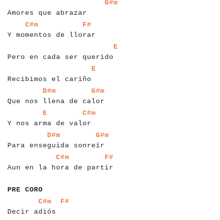
a
a
a
a
a
a
a
a
a
a
a
a
a
a
a
a
a
a
a
a
a
a
a
a
a
a
a
G#m
Amores que abrazar
a
a
a
a
a
a
a
a
a
a
a
a
a
a
a
a
a
a
a
a
a
a
a
C#m
F#
Y momentos de llorar
a
a
a
a
a
a
a
a
a
a
a
a
a
a
a
a
a
a
a
a
a
a
a
a
a
a
a
a
a
a
E
Pero en cada ser querido
a
a
a
a
a
a
a
a
a
a
a
a
a
a
a
a
a
a
a
a
a
a
a
a
a
E
Recibimos el cariño
a
a
a
a
a
a
a
a
a
a
a
a
a
a
a
a
a
a
a
a
a
a
a
a
a
a
D#m
G#m
Que nos llena de calor
a
a
a
a
a
a
a
a
a
a
a
a
a
a
a
a
a
a
a
a
a
a
a
E
C#m
Y nos arma de valor
a
a
a
a
a
a
a
a
a
a
a
a
a
a
a
a
a
a
a
a
a
a
a
a
a
a
D#m
G#m
Para enseguida sonreír
a
a
a
a
a
a
a
a
a
a
a
a
a
a
a
a
a
a
a
a
a
a
a
a
a
a
a
a
C#m
F#
Aun en la hora de partir
a
a
a
a
a
a
a
PRE CORO
a
a
a
a
a
a
a
a
a
a
a
a
a
a
a
a
C#m
F#
Decir adiós