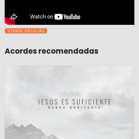
V I D E O O F I C I A L
Acordes recomendadas