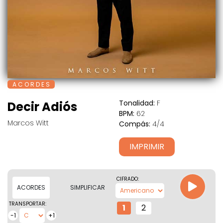
A C O R D E S
Tonalidad:
F
Decir Adiós
BPM:
62
Marcos Witt
Compás:
4/4
IMPRIMIR
CIFRADO:
ACORDES
SIMPLIFICAR
TRANSPORTAR:
1
2
-1
+1