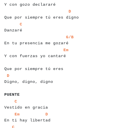
Y con gozo declararé
a
a
a
a
a
a
a
a
a
a
a
a
a
a
a
a
a
a
a
a
a
a
a
a
a
a
a
a
a
a
a
a
D
Que por siempre tú eres digno
a
a
a
a
a
a
a
a
a
a
C
Danzaré
a
a
a
a
a
a
a
a
a
a
a
a
a
a
a
a
a
a
a
a
a
a
a
a
a
a
a
a
G/B
En tu presencia me gozaré
a
a
a
a
a
a
a
a
a
a
a
a
a
a
a
a
a
a
a
a
a
a
a
a
a
a
a
Em
Y con fuerzas yo cantaré
a
a
a
a
a
a
a
a
a
a
a
a
a
a
a
a
a
a
a
a
a
a
a
Que por siempre tú eres
a
a
a
a
a
a
a
a
a
a
a
a
a
a
a
a
a
a
a
a
a
D
Digno, digno, digno
a
a
a
a
a
a
PUENTE
a
a
a
a
a
a
a
a
a
a
a
a
a
a
a
a
a
a
a
a
C
Vestido en gracia
a
a
a
a
a
a
a
a
a
a
a
a
a
a
a
a
a
a
a
a
a
a
a
Em
D
En ti hay libertad
a
a
a
a
a
a
a
a
a
a
a
a
a
a
C