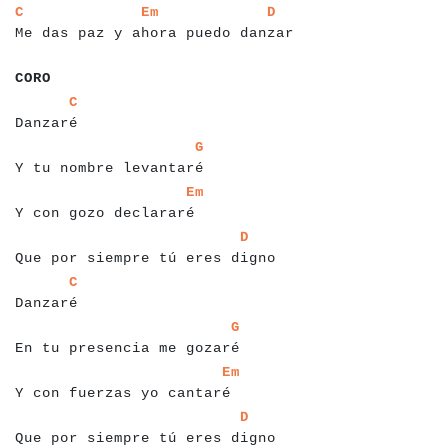
a
a
a
a
a
a
a
a
a
a
a
a
a
a
a
a
a
a
a
a
a
a
a
a
a
a
a
a
a
a
a
a
a
a
a
a
a
C
Em
D
Me das paz y ahora puedo danzar
a
a
a
a
a
CORO
a
a
a
a
a
a
a
a
a
a
C
Danzaré
a
a
a
a
a
a
a
a
a
a
a
a
a
a
a
a
a
a
a
a
a
a
a
a
G
Y tu nombre levantaré
a
a
a
a
a
a
a
a
a
a
a
a
a
a
a
a
a
a
a
a
a
a
a
Em
Y con gozo declararé
a
a
a
a
a
a
a
a
a
a
a
a
a
a
a
a
a
a
a
a
a
a
a
a
a
a
a
a
a
a
a
a
D
Que por siempre tú eres digno
a
a
a
a
a
a
a
a
a
a
C
Danzaré
a
a
a
a
a
a
a
a
a
a
a
a
a
a
a
a
a
a
a
a
a
a
a
a
a
a
a
a
G
En tu presencia me gozaré
a
a
a
a
a
a
a
a
a
a
a
a
a
a
a
a
a
a
a
a
a
a
a
a
a
a
Em
Y con fuerzas yo cantaré
a
a
a
a
a
a
a
a
a
a
a
a
a
a
a
a
a
a
a
a
a
a
a
a
a
a
a
a
a
a
a
a
D
Que por siempre tú eres digno