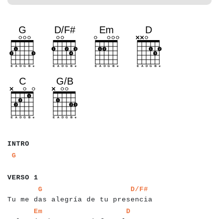
a
a
a
a
INTRO
a
a
a
G
a
a
a
a
a
a
a
VERSO 1
a
a
a
a
a
a
a
a
a
a
a
a
a
a
a
a
a
a
a
a
a
a
a
a
a
a
a
a
a
a
a
a
a
a
a
a
a
a
G
D/F#
Tu me das alegría de tu presencia
a
a
a
a
a
a
a
a
a
a
a
a
a
a
a
a
a
a
a
a
a
a
a
a
a
a
a
a
a
a
a
a
a
a
a
Em
D