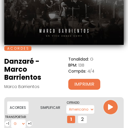
A C O R D E S
Tonalidad:
G
Danzaré -
BPM:
138
Marco
Compás:
4/4
Barrientos
IMPRIMIR
Marco Barrientos
CIFRADO:
ACORDES
SIMPLIFICAR
TRANSPORTAR:
1
2
-1
+1