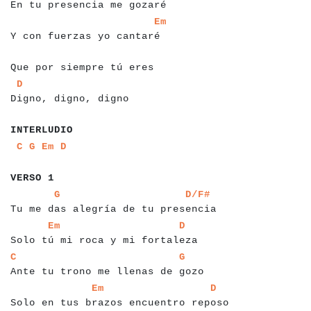
En tu presencia me gozaré
a
a
a
a
a
a
a
a
a
a
a
a
a
a
a
a
a
a
a
a
a
a
a
a
a
a
a
Em
Y con fuerzas yo cantaré
a
a
a
a
a
a
a
a
a
a
a
a
a
a
a
a
a
a
a
a
a
a
a
Que por siempre tú eres
a
a
a
a
a
a
a
a
a
a
a
a
a
a
a
a
a
a
a
a
a
a
D
Digno, digno, digno
a
a
a
a
a
a
a
a
a
a
INTERLUDIO
a
a
a
a
a
a
a
a
a
C
G
Em
D
a
a
a
a
a
a
a
VERSO 1
a
a
a
a
a
a
a
a
a
a
a
a
a
a
a
a
a
a
a
a
a
a
a
a
a
a
a
a
a
a
a
a
a
a
a
a
a
a
G
D/F#
Tu me das alegría de tu presencia
a
a
a
a
a
a
a
a
a
a
a
a
a
a
a
a
a
a
a
a
a
a
a
a
a
a
a
a
a
a
a
a
a
a
a
Em
D
Solo tú mi roca y mi fortaleza
a
a
a
a
a
a
a
a
a
a
a
a
a
a
a
a
a
a
a
a
a
a
a
a
a
a
a
a
a
a
a
a
a
a
a
C
G
Ante tu trono me llenas de gozo
a
a
a
a
a
a
a
a
a
a
a
a
a
a
a
a
a
a
a
a
a
a
a
a
a
a
a
a
a
a
a
a
a
a
a
a
a
a
a
a
Em
D
Solo en tus brazos encuentro reposo