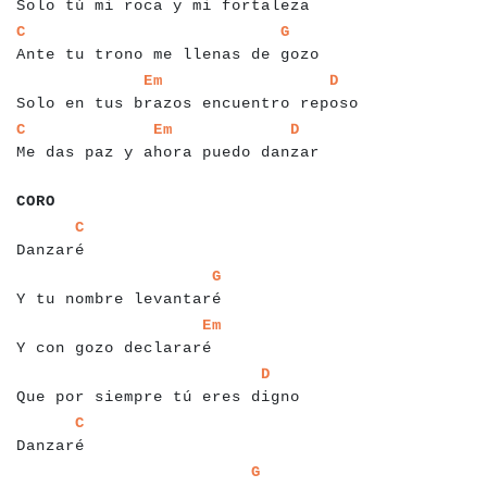
Solo tú mi roca y mi fortaleza
a
a
a
a
a
a
a
a
a
a
a
a
a
a
a
a
a
a
a
a
a
a
a
a
a
a
a
a
a
a
a
a
a
a
a
C
G
Ante tu trono me llenas de gozo
a
a
a
a
a
a
a
a
a
a
a
a
a
a
a
a
a
a
a
a
a
a
a
a
a
a
a
a
a
a
a
a
a
a
a
a
a
a
a
a
Em
D
Solo en tus brazos encuentro reposo
a
a
a
a
a
a
a
a
a
a
a
a
a
a
a
a
a
a
a
a
a
a
a
a
a
a
a
a
a
a
a
a
a
a
a
a
a
C
Em
D
Me das paz y ahora puedo danzar
a
a
a
a
a
CORO
a
a
a
a
a
a
a
a
a
a
C
Danzaré
a
a
a
a
a
a
a
a
a
a
a
a
a
a
a
a
a
a
a
a
a
a
a
a
G
Y tu nombre levantaré
a
a
a
a
a
a
a
a
a
a
a
a
a
a
a
a
a
a
a
a
a
a
a
Em
Y con gozo declararé
a
a
a
a
a
a
a
a
a
a
a
a
a
a
a
a
a
a
a
a
a
a
a
a
a
a
a
a
a
a
a
a
D
Que por siempre tú eres digno
a
a
a
a
a
a
a
a
a
a
C
Danzaré
a
a
a
a
a
a
a
a
a
a
a
a
a
a
a
a
a
a
a
a
a
a
a
a
a
a
a
a
G