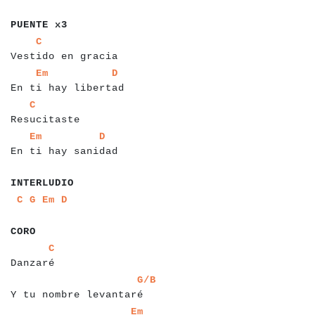
a
a
a
a
a
a
a
a
a
PUENTE x3
a
a
a
a
a
a
a
a
a
a
a
a
a
a
a
a
a
a
a
a
C
Vestido en gracia
a
a
a
a
a
a
a
a
a
a
a
a
a
a
a
a
a
a
a
a
a
a
a
Em
D
En ti hay libertad
a
a
a
a
a
a
a
a
a
a
a
a
a
a
C
Resucitaste
a
a
a
a
a
a
a
a
a
a
a
a
a
a
a
a
a
a
a
a
a
Em
D
En ti hay sanidad
a
a
a
a
a
a
a
a
a
a
INTERLUDIO
a
a
a
a
a
a
a
a
a
C
G
Em
D
a
a
a
a
a
CORO
a
a
a
a
a
a
a
a
a
a
C
Danzaré
a
a
a
a
a
a
a
a
a
a
a
a
a
a
a
a
a
a
a
a
a
a
a
a
G/B
Y tu nombre levantaré
a
a
a
a
a
a
a
a
a
a
a
a
a
a
a
a
a
a
a
a
a
a
a
Em