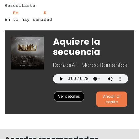
Resucitaste
a
a
a
a
a
a
a
a
a
a
a
a
a
a
a
a
a
a
a
a
a
Em
D
En ti hay sanidad
Aquiere la
secuencia
Danzaré - Marco Barrientos
Ver detalles
Añadir al
carrito