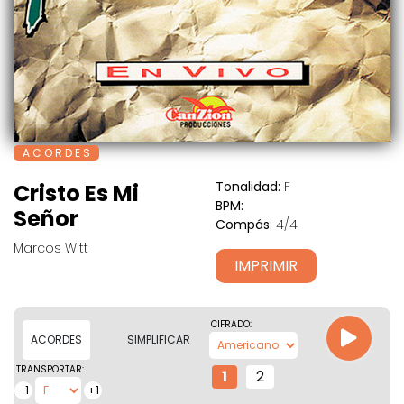
A C O R D E S
Tonalidad:
F
Cristo Es Mi
BPM:
Señor
Compás:
4/4
Marcos Witt
IMPRIMIR
CIFRADO:
ACORDES
SIMPLIFICAR
TRANSPORTAR:
1
2
-1
+1