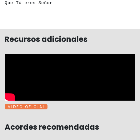
Que Tú eres Señor
Recursos adicionales
V I D E O O F I C I A L
Acordes recomendadas