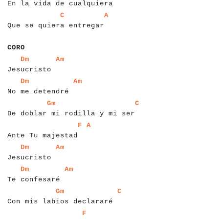
En la vida de cualquiera
a
a
a
a
a
a
a
a
a
a
a
a
a
a
a
a
a
a
a
a
a
a
a
a
a
a
a
C
A
Que se quiera entregar
a
a
a
a
a
CORO
a
a
a
a
a
a
a
a
a
a
a
a
a
a
a
a
Dm
Am
Jesucristo
a
a
a
a
a
a
a
a
a
a
a
a
a
a
a
a
a
a
a
Dm
Am
No me detendré
a
a
a
a
a
a
a
a
a
a
a
a
a
a
a
a
a
a
a
a
a
a
a
a
a
a
a
a
a
a
a
a
a
a
a
Gm
C
De doblar mi rodilla y mi ser
a
a
a
a
a
a
a
a
a
a
a
a
a
a
a
a
a
a
a
a
a
F
A
Ante Tu majestad
a
a
a
a
a
a
a
a
a
a
a
a
a
a
a
a
Dm
Am
Jesucristo
a
a
a
a
a
a
a
a
a
a
a
a
a
a
a
a
a
Dm
Am
Te confesaré
a
a
a
a
a
a
a
a
a
a
a
a
a
a
a
a
a
a
a
a
a
a
a
a
a
a
a
a
a
a
Gm
C
Con mis labios declararé
a
a
a
a
a
a
a
a
a
a
a
a
a
a
a
a
a
a
a
a
F