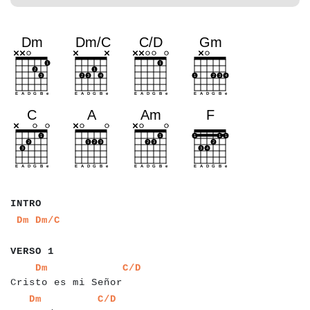
a
a
a
a
a
INTRO
a
a
a
a
a
Dm
Dm/C
a
a
a
a
a
a
a
VERSO 1
a
a
a
a
a
a
a
a
a
a
a
a
a
a
a
a
a
a
a
a
a
a
a
a
Dm
C/D
Cristo es mi Señor
a
a
a
a
a
a
a
a
a
a
a
a
a
a
a
a
a
a
a
Dm
C/D