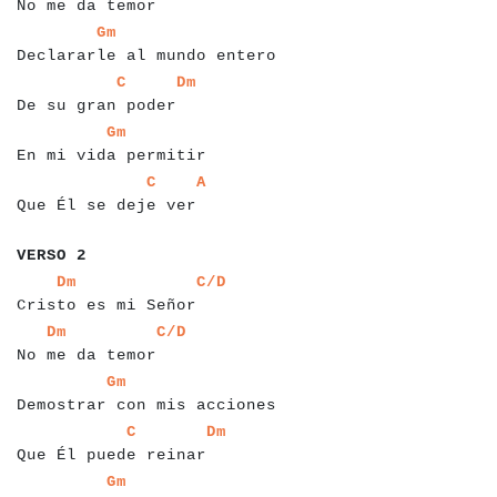
No me da temor
a
a
a
a
a
a
a
a
a
a
a
a
a
a
a
a
a
a
a
a
a
a
a
a
a
a
a
a
a
Gm
Declararle al mundo entero
a
a
a
a
a
a
a
a
a
a
a
a
a
a
a
a
a
a
a
a
a
C
Dm
De su gran poder
a
a
a
a
a
a
a
a
a
a
a
a
a
a
a
a
a
a
a
a
a
a
Gm
En mi vida permitir
a
a
a
a
a
a
a
a
a
a
a
a
a
a
a
a
a
a
a
a
a
a
a
C
A
Que Él se deje ver
a
a
a
a
a
a
a
VERSO 2
a
a
a
a
a
a
a
a
a
a
a
a
a
a
a
a
a
a
a
a
a
a
a
a
Dm
C/D
Cristo es mi Señor
a
a
a
a
a
a
a
a
a
a
a
a
a
a
a
a
a
a
a
Dm
C/D
No me da temor
a
a
a
a
a
a
a
a
a
a
a
a
a
a
a
a
a
a
a
a
a
a
a
a
a
a
a
a
a
Gm
Demostrar con mis acciones
a
a
a
a
a
a
a
a
a
a
a
a
a
a
a
a
a
a
a
a
a
a
a
a
C
Dm
Que Él puede reinar
a
a
a
a
a
a
a
a
a
a
a
a
a
a
a
a
a
a
a
a
a
a
a
a
a
a
a
Gm