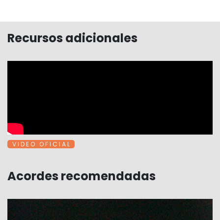
Recursos adicionales
V I D E O O F I C I A L
Acordes recomendadas