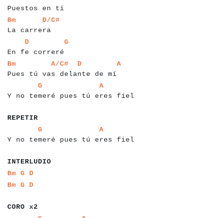
Puestos en ti
a
a
a
a
a
a
a
a
a
a
a
a
a
a
Bm
D/C#
La carrera
a
a
a
a
a
a
a
a
a
a
a
a
a
a
a
a
a
D
G
En fe correré
a
a
a
a
a
a
a
a
a
a
a
a
a
a
a
a
a
a
a
a
a
a
a
a
a
a
a
a
a
a
a
a
a
Bm
A/C#
D
A
Pues tú vas delante de mí
a
a
a
a
a
a
a
a
a
a
a
a
a
a
a
a
a
a
a
a
a
a
a
a
a
a
a
a
a
a
a
a
a
G
A
Y no temeré pues tú eres fiel
a
a
a
a
a
a
a
REPETIR
a
a
a
a
a
a
a
a
a
a
a
a
a
a
a
a
a
a
a
a
a
a
a
a
a
a
a
a
a
a
a
a
a
G
A
Y no temeré pues tú eres fiel
a
a
a
a
a
a
a
a
a
INTERLUDIO
a
a
a
a
a
a
Bm
G
D
a
a
a
a
a
Bm
G
D
a
a
a
a
a
a
a
CORO x2
a
a
a
a
a
a
a
a
a
a
a
a
a
a
a
a
a
a
a
a
a
a