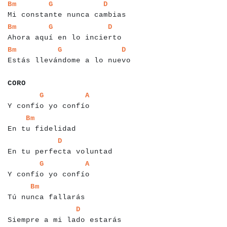
a
a
a
a
a
a
a
a
a
a
a
a
a
a
a
a
a
a
a
a
a
a
a
a
a
a
a
a
a
a
a
a
Bm
G
D
Mi constante nunca cambias
a
a
a
a
a
a
a
a
a
a
a
a
a
a
a
a
a
a
a
a
a
a
a
a
a
a
a
a
a
a
a
Bm
G
D
Ahora aquí en lo incierto
a
a
a
a
a
a
a
a
a
a
a
a
a
a
a
a
a
a
a
a
a
a
a
a
a
a
a
a
a
a
a
a
a
Bm
G
D
Estás llevándome a lo nuevo
a
a
a
a
CORO
a
a
a
a
a
a
a
a
a
a
a
a
a
a
a
a
a
a
a
a
a
a
G
A
Y confío yo confío
a
a
a
a
a
a
a
a
a
a
a
a
a
a
a
a
Bm
En tu fidelidad
a
a
a
a
a
a
a
a
a
a
a
a
a
a
a
a
a
a
a
a
a
a
a
a
a
D
En tu perfecta voluntad
a
a
a
a
a
a
a
a
a
a
a
a
a
a
a
a
a
a
a
a
a
a
G
A
Y confío yo confío
a
a
a
a
a
a
a
a
a
a
a
a
a
a
a
a
a
a
Bm
Tú nunca fallarás
a
a
a
a
a
a
a
a
a
a
a
a
a
a
a
a
a
a
a
a
a
a
a
a
a
a
a
D
Siempre a mi lado estarás