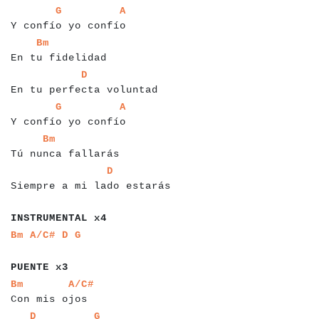
a
a
a
a
a
a
a
a
a
a
a
a
a
a
a
a
a
a
a
a
a
a
G
A
Y confío yo confío
a
a
a
a
a
a
a
a
a
a
a
a
a
a
a
a
Bm
En tu fidelidad
a
a
a
a
a
a
a
a
a
a
a
a
a
a
a
a
a
a
a
a
a
a
a
a
a
D
En tu perfecta voluntad
a
a
a
a
a
a
a
a
a
a
a
a
a
a
a
a
a
a
a
a
a
a
G
A
Y confío yo confío
a
a
a
a
a
a
a
a
a
a
a
a
a
a
a
a
a
a
Bm
Tú nunca fallarás
a
a
a
a
a
a
a
a
a
a
a
a
a
a
a
a
a
a
a
a
a
a
a
a
a
a
a
D
Siempre a mi lado estarás
a
a
a
a
a
a
a
a
a
a
a
a
a
a
INSTRUMENTAL x4
a
a
a
a
a
a
a
a
Bm
A/C#
D
G
a
a
a
a
a
a
a
a
a
PUENTE x3
a
a
a
a
a
a
a
a
a
a
a
a
a
a
a
a
Bm
A/C#
Con mis ojos
a
a
a
a
a
a
a
a
a
a
a
a
a
a
a
a
a
D
G