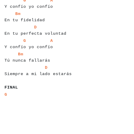
G
A
Y confío yo confío
a
a
a
a
a
a
a
a
a
a
a
a
a
a
a
a
Bm
En tu fidelidad
a
a
a
a
a
a
a
a
a
a
a
a
a
a
a
a
a
a
a
a
a
a
a
a
a
D
En tu perfecta voluntad
a
a
a
a
a
a
a
a
a
a
a
a
a
a
a
a
a
a
a
a
a
a
G
A
Y confío yo confío
a
a
a
a
a
a
a
a
a
a
a
a
a
a
a
a
a
a
Bm
Tú nunca fallarás
a
a
a
a
a
a
a
a
a
a
a
a
a
a
a
a
a
a
a
a
a
a
a
a
a
a
a
D
Siempre a mi lado estarás
a
a
a
a
FINAL
a
a
G
a