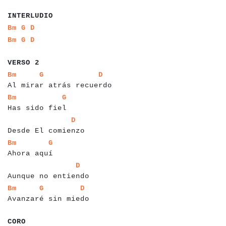
a
a
a
a
a
a
a
a
a
INTERLUDIO
a
a
a
a
a
a
Bm
G
D
a
a
a
a
a
a
Bm
G
D
a
a
a
a
a
a
VERSO 2
a
a
a
a
a
a
a
a
a
a
a
a
a
a
a
a
a
a
a
a
a
a
a
a
a
a
a
a
a
Bm
G
D
Al mirar atrás recuerdo
a
a
a
a
a
a
a
a
a
a
a
a
a
a
a
a
Bm
G
Has sido fiel
a
a
a
a
a
a
a
a
a
a
a
a
a
a
a
a
a
a
a
D
Desde El comienzo
a
a
a
a
a
a
a
a
a
a
a
a
a
Bm
G
Ahora aquí
a
a
a
a
a
a
a
a
a
a
a
a
a
a
a
a
a
a
a
a
D
Aunque no entiendo
a
a
a
a
a
a
a
a
a
a
a
a
a
a
a
a
a
a
a
a
a
a
a
a
Bm
G
D
Avanzaré sin miedo
a
a
a
a
CORO