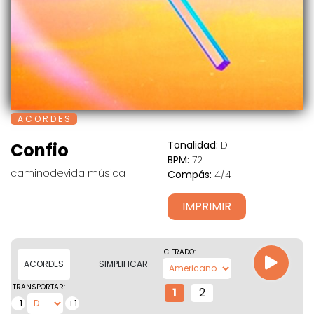
A C O R D E S
Tonalidad:
D
Confio
BPM:
72
caminodevida música
Compás:
4/4
IMPRIMIR
CIFRADO:
ACORDES
SIMPLIFICAR
TRANSPORTAR:
1
2
-1
+1