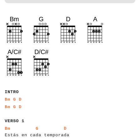
a
a
a
a
INTRO
a
a
a
a
a
a
Bm
G
D
a
a
a
a
a
a
Bm
G
D
a
a
a
a
a
a
VERSO 1
a
a
a
a
a
a
a
a
a
a
a
a
a
a
a
a
a
a
a
a
a
a
a
a
a
a
a
a
a
Bm
G
D
Estás en cada temporada