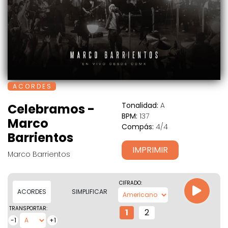
A C O R D E S
Tonalidad:
A
Celebramos -
BPM:
137
Marco
Compás:
4/4
Barrientos
IMPRIMIR
Marco Barrientos
CIFRADO:
ACORDES
SIMPLIFICAR
TRANSPORTAR:
1
2
-1
+1