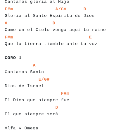
Cantamos gloria al Hijo
a
a
a
a
a
a
a
a
a
a
a
a
a
a
a
a
a
a
a
a
a
a
a
a
a
a
a
a
a
a
a
a
a
a
a
a
a
a
F#m
A/C#
D
Gloria al Santo Espíritu de Dios
a
a
a
a
a
a
a
a
a
a
a
a
a
a
a
a
a
a
a
a
a
a
a
a
a
a
a
a
a
a
a
a
a
a
a
a
a
a
a
a
A
D
Como en el Cielo venga aquí tu reino
a
a
a
a
a
a
a
a
a
a
a
a
a
a
a
a
a
a
a
a
a
a
a
a
a
a
a
a
a
a
a
a
a
a
a
a
a
F#m
E
Que la tierra tiemble ante tu voz
a
a
a
a
a
a
a
CORO 1
a
a
a
a
a
a
a
a
a
a
a
a
a
a
a
a
A
Cantamos Santo
a
a
a
a
a
a
a
a
a
a
a
a
a
a
a
a
E/G#
Dios de Israel
a
a
a
a
a
a
a
a
a
a
a
a
a
a
a
a
a
a
a
a
a
a
a
a
a
F#m
El Dios que siempre fue
a
a
a
a
a
a
a
a
a
a
a
a
a
a
a
a
a
a
a
a
a
a
D
El que siempre será
a
a
a
a
a
a
a
a
a
a
a
a
Alfa y Omega
a
a
a
a
a
a
a
a
a
a