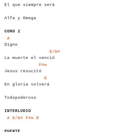
El que siempre será
a
a
a
a
a
a
a
a
a
a
a
a
Alfa y Omega
a
a
a
a
a
a
CORO 2
a
a
a
a
a
a
a
a
A
Digno
a
a
a
a
a
a
a
a
a
a
a
a
a
a
a
a
a
a
a
a
a
a
E/G#
La muerte el venció
a
a
a
a
a
a
a
a
a
a
a
a
a
a
a
a
a
F#m
Jesus resucitó
a
a
a
a
a
a
a
a
a
a
a
a
a
a
a
a
a
a
a
D
En gloria volverá
a
a
a
a
a
a
a
a
a
a
a
a
Todopoderoso
a
a
a
a
a
a
a
a
a
INTERLUDIO
a
a
a
a
a
a
a
a
a
A
E/G#
F#m
D
a
a
a
a
a
a
PUENTE