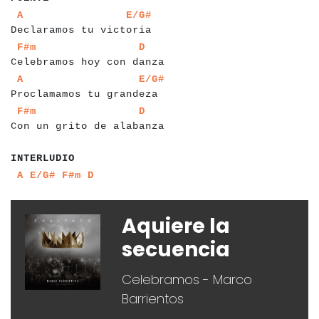
a
a
a
a
a
a
a
a
a
a
a
a
a
a
a
a
a
a
a
a
a
a
a
a
a
a
a
A
E/G#
Declaramos tu victoria
a
a
a
a
a
a
a
a
a
a
a
a
a
a
a
a
a
a
a
a
a
a
a
a
a
a
a
a
a
F#m
D
Celebramos hoy con danza
a
a
a
a
a
a
a
a
a
a
a
a
a
a
a
a
a
a
a
a
a
a
a
a
a
a
a
a
A
E/G#
Proclamamos tu grandeza
a
a
a
a
a
a
a
a
a
a
a
a
a
a
a
a
a
a
a
a
a
a
a
a
a
a
a
a
a
F#m
D
Con un grito de alabanza
a
a
a
a
a
a
a
a
a
a
INTERLUDIO
a
a
a
a
a
a
a
a
a
A
E/G#
F#m
D
Aquiere la
secuencia
Celebramos - Marco
Barrientos