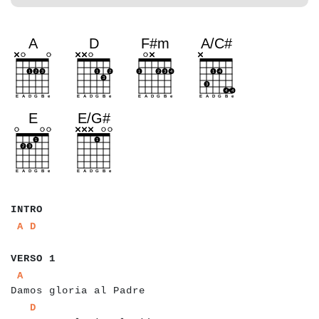
a
a
a
a
INTRO
a
a
a
a
a
A
D
a
a
a
a
a
a
a
VERSO 1
a
a
a
a
a
a
a
a
a
a
a
a
a
a
a
a
a
a
a
a
a
a
a
A
Damos gloria al Padre
a
a
a
a
a
a
a
a
a
a
a
a
a
a
a
a
a
a
a
a
a
a
a
a
a
D