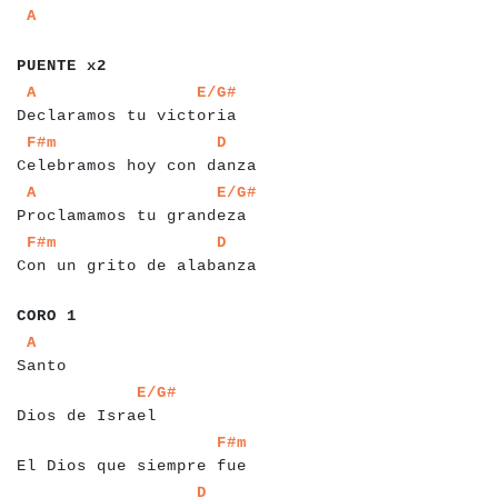
a
a
a
A
a
a
a
a
a
a
a
a
a
PUENTE x2
a
a
a
a
a
a
a
a
a
a
a
a
a
a
a
a
a
a
a
a
a
a
a
a
a
a
a
A
E/G#
Declaramos tu victoria
a
a
a
a
a
a
a
a
a
a
a
a
a
a
a
a
a
a
a
a
a
a
a
a
a
a
a
a
a
F#m
D
Celebramos hoy con danza
a
a
a
a
a
a
a
a
a
a
a
a
a
a
a
a
a
a
a
a
a
a
a
a
a
a
a
a
A
E/G#
Proclamamos tu grandeza
a
a
a
a
a
a
a
a
a
a
a
a
a
a
a
a
a
a
a
a
a
a
a
a
a
a
a
a
a
F#m
D
Con un grito de alabanza
a
a
a
a
a
a
CORO 1
a
a
a
a
a
a
a
a
A
Santo
a
a
a
a
a
a
a
a
a
a
a
a
a
a
a
a
E/G#
Dios de Israel
a
a
a
a
a
a
a
a
a
a
a
a
a
a
a
a
a
a
a
a
a
a
a
a
a
F#m
El Dios que siempre fue
a
a
a
a
a
a
a
a
a
a
a
a
a
a
a
a
a
a
a
a
a
a
D