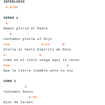
INTERLUDIO
a
a
a
a
a
A
E/G#
a
a
a
a
a
a
a
VERSO 1
a
a
a
a
a
a
a
a
a
a
a
a
a
a
a
a
a
a
a
a
a
a
a
A
Damos gloria al Padre
a
a
a
a
a
a
a
a
a
a
a
a
a
a
a
a
a
a
a
a
a
a
a
a
a
D
Cantamos gloria al Hijo
a
a
a
a
a
a
a
a
a
a
a
a
a
a
a
a
a
a
a
a
a
a
a
a
a
a
a
a
a
a
a
a
a
a
a
a
a
a
F#m
A/C#
D
Gloria al Santo Espíritu de Dios
a
a
a
a
a
a
a
a
a
a
a
a
a
a
a
a
a
a
a
a
a
a
a
a
a
a
a
a
a
a
a
a
a
a
a
a
a
a
a
a
A
D
Como en el Cielo venga aquí tu reino
a
a
a
a
a
a
a
a
a
a
a
a
a
a
a
a
a
a
a
a
a
a
a
a
a
a
a
a
a
a
a
a
a
a
a
a
a
F#m
E
Que la tierra tiemble ante tu voz
a
a
a
a
a
a
a
CORO 1
a
a
a
a
a
a
a
a
a
a
a
a
a
a
a
a
A
Cantamos Santo
a
a
a
a
a
a
a
a
a
a
a
a
a
a
a
a
E/G#
Dios de Israel