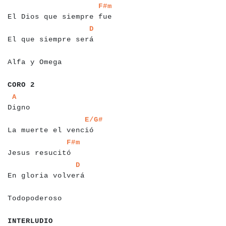
a
a
a
a
a
a
a
a
a
a
a
a
a
a
a
a
a
a
a
a
a
a
a
a
a
F#m
El Dios que siempre fue
a
a
a
a
a
a
a
a
a
a
a
a
a
a
a
a
a
a
a
a
a
a
D
El que siempre será
a
a
a
a
a
a
a
a
a
a
a
a
Alfa y Omega
a
a
a
a
a
a
CORO 2
a
a
a
a
a
a
a
a
A
Digno
a
a
a
a
a
a
a
a
a
a
a
a
a
a
a
a
a
a
a
a
a
a
E/G#
La muerte el venció
a
a
a
a
a
a
a
a
a
a
a
a
a
a
a
a
a
F#m
Jesus resucitó
a
a
a
a
a
a
a
a
a
a
a
a
a
a
a
a
a
a
a
D
En gloria volverá
a
a
a
a
a
a
a
a
a
a
a
a
Todopoderoso
a
a
a
a
a
a
a
a
a
a
INTERLUDIO