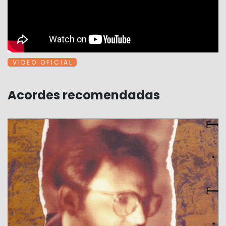
V I D E O O F I C I A L
Acordes recomendadas