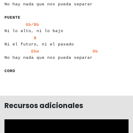
No hay nada que nos pueda separar
a
a
a
a
a
a
a
a
PUENTE
a
a
a
a
a
a
a
a
a
a
a
a
a
a
a
a
a
a
a
a
a
a
a
a
a
Gb/Bb
Ni lo alto, ni lo bajo
a
a
a
a
a
a
a
a
a
a
a
a
a
a
a
a
a
a
a
a
a
a
a
a
a
a
a
a
a
B
Ni el futuro, ni el pasado
a
a
a
a
a
a
a
a
a
a
a
a
a
a
a
a
a
a
a
a
a
a
a
a
a
a
a
a
a
a
a
a
a
a
a
a
a
a
Ebm
Db
No hay nada que nos pueda separar
a
a
a
a
a
a
CORO
Recursos adicionales