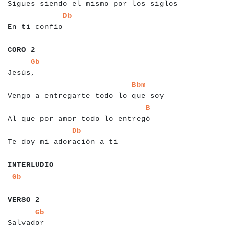
Sigues siendo el mismo por los siglos
a
a
a
a
a
a
a
a
a
a
a
a
a
a
a
Db
En ti confío
a
a
a
a
a
a
CORO 2
a
a
a
a
a
a
a
a
a
a
Gb
Jesús,
a
a
a
a
a
a
a
a
a
a
a
a
a
a
a
a
a
a
a
a
a
a
a
a
a
a
a
a
a
a
a
a
a
a
a
a
Bbm
Vengo a entregarte todo lo que soy
a
a
a
a
a
a
a
a
a
a
a
a
a
a
a
a
a
a
a
a
a
a
a
a
a
a
a
a
a
a
a
a
a
a
B
Al que por amor todo lo entregó
a
a
a
a
a
a
a
a
a
a
a
a
a
a
a
a
a
a
a
a
a
a
a
a
a
a
a
Db
Te doy mi adoración a ti
a
a
a
a
a
a
a
a
a
a
a
INTERLUDIO
a
a
a
Gb
a
a
a
a
a
a
a
VERSO 2
a
a
a
a
a
a
a
a
a
a
Gb
Salvador