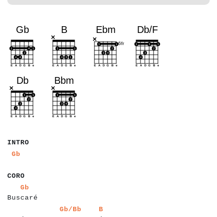
a
a
a
a
a
INTRO
a
a
Gb
a
a
a
a
a
CORO
a
a
a
a
a
a
a
a
a
a
Gb
Buscaré
a
a
a
a
a
a
a
a
a
a
a
a
a
a
a
a
a
a
a
a
a
a
a
a
a
a
a
a
Gb/Bb
B