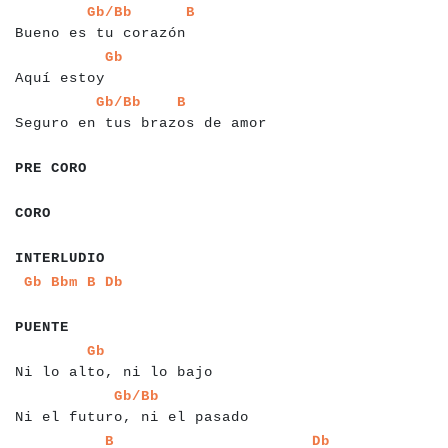
a
a
a
a
a
a
a
a
a
a
a
a
a
a
a
a
a
a
a
a
a
a
a
a
Gb/Bb
B
Bueno es tu corazón
a
a
a
a
a
a
a
a
a
a
a
a
a
Gb
Aquí estoy
a
a
a
a
a
a
a
a
a
a
a
a
a
a
a
a
a
a
a
a
a
a
a
a
a
a
a
a
a
a
a
a
a
Gb/Bb
B
Seguro en tus brazos de amor
a
a
a
a
a
a
a
a
a
PRE CORO
a
a
a
a
a
CORO
a
a
a
a
a
a
a
a
a
a
a
INTERLUDIO
a
a
a
a
a
a
a
a
a
Gb
Bbm
B
Db
a
a
a
a
a
a
a
a
PUENTE
a
a
a
a
a
a
a
a
a
a
a
a
a
a
a
a
a
a
a
a
a
a
a
a
Gb
Ni lo alto, ni lo bajo
a
a
a
a
a
a
a
a
a
a
a
a
a
a
a
a
a
a
a
a
a
a
a
a
a
a
a
a
a
Gb/Bb
Ni el futuro, ni el pasado
a
a
a
a
a
a
a
a
a
a
a
a
a
a
a
a
a
a
a
a
a
a
a
a
a
a
a
a
a
a
a
a
a
a
a
a
a
a
B
Db