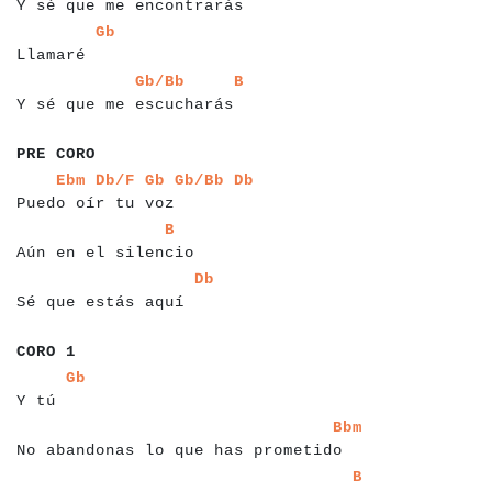
Y sé que me encontrarás
a
a
a
a
a
a
a
a
a
a
Gb
Llamaré
a
a
a
a
a
a
a
a
a
a
a
a
a
a
a
a
a
a
a
a
a
a
a
a
a
a
a
Gb/Bb
B
Y sé que me escucharás
a
a
a
a
a
a
a
a
a
PRE CORO
a
a
a
a
a
a
a
a
a
a
a
a
a
a
a
a
a
a
a
a
a
a
a
a
a
a
a
a
Ebm
Db/F
Gb
Gb/Bb
Db
Puedo oír tu voz
a
a
a
a
a
a
a
a
a
a
a
a
a
a
a
a
a
a
a
a
B
Aún en el silencio
a
a
a
a
a
a
a
a
a
a
a
a
a
a
a
a
a
a
a
a
Db
Sé que estás aquí
a
a
a
a
a
a
CORO 1
a
a
a
a
a
a
a
a
Gb
Y tú
a
a
a
a
a
a
a
a
a
a
a
a
a
a
a
a
a
a
a
a
a
a
a
a
a
a
a
a
a
a
a
a
a
a
a
a
Bbm
No abandonas lo que has prometido
a
a
a
a
a
a
a
a
a
a
a
a
a
a
a
a
a
a
a
a
a
a
a
a
a
a
a
a
a
a
a
a
a
a
a
a
a
a
a
a
B