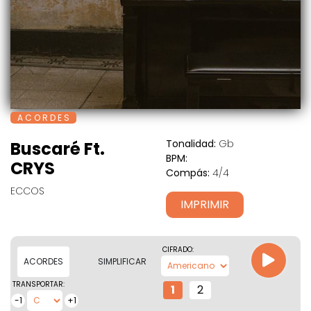
A C O R D E S
Tonalidad:
Gb
Buscaré Ft.
BPM:
CRYS
Compás:
4/4
ECCOS
IMPRIMIR
CIFRADO:
ACORDES
SIMPLIFICAR
TRANSPORTAR:
1
2
-1
+1