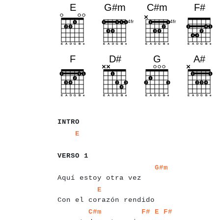
a
a
a
a
a
INTRO
a
a
a
a
a
a
E
a
a
a
a
a
a
a
VERSO 1
a
a
a
a
a
a
a
a
a
a
a
a
a
a
a
a
a
a
a
a
a
a
a
a
a
G#m
Aquí estoy otra vez
a
a
a
a
a
a
a
a
a
a
a
a
a
a
a
a
a
a
a
a
a
a
a
a
a
E
Con el corazón rendido
a
a
a
a
a
a
a
a
a
a
a
a
a
a
a
a
a
a
a
a
a
a
a
a
a
a
a
a
C#m
F#
E
F#