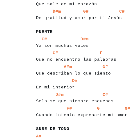
Que sale de mi corazón
a
a
a
a
a
a
a
a
a
a
a
a
a
a
a
a
a
a
a
a
a
a
a
a
a
a
a
a
a
D#m
G#
C#
De gratitud y amor por ti Jesús
a
a
a
a
a
a
PUENTE
a
a
a
a
a
a
a
a
a
a
a
a
a
a
a
a
a
a
a
a
a
a
a
F#
D#m
Ya son muchas veces
a
a
a
a
a
a
a
a
a
a
a
a
a
a
a
a
a
a
a
a
a
a
a
a
a
a
a
a
a
a
a
a
a
G#
F
Que no encuentro las palabras
a
a
a
a
a
a
a
a
a
a
a
a
a
a
a
a
a
a
a
a
a
a
a
a
a
a
a
a
a
a
a
A#m
G#
Que describan lo que siento
a
a
a
a
a
a
a
a
a
a
a
a
a
a
a
a
D#
En mi interior
a
a
a
a
a
a
a
a
a
a
a
a
a
a
a
a
a
a
a
a
a
a
a
a
a
a
a
a
a
a
a
D#m
C#
Solo se que siempre escuchas
a
a
a
a
a
a
a
a
a
a
a
a
a
a
a
a
a
a
a
a
a
a
a
a
a
a
a
a
a
a
a
F#
G
G#
Cuando intento expresarte mi amor
a
a
a
a
a
a
a
a
a
a
a
a
SUBE DE TONO
a
a
A#