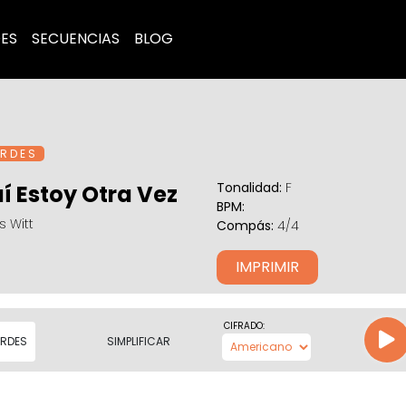
ES
SECUENCIAS
BLOG
R D E S
Tonalidad:
F
í Estoy Otra Vez
BPM:
 Witt
Compás:
4/4
IMPRIMIR
CIFRADO:
RDES
SIMPLIFICAR