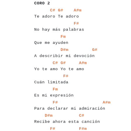
CORO 2
a
a
a
a
a
a
a
a
a
a
a
a
a
a
a
a
a
a
a
a
a
a
a
C#
G#
A#m
Te adoro Te adoro
a
a
a
a
a
a
a
a
a
a
a
a
a
a
a
a
a
a
a
a
a
a
F#
No hay más palabras
a
a
a
a
a
a
a
a
a
a
a
a
a
a
a
Fm
Que me ayuden
a
a
a
a
a
a
a
a
a
a
a
a
a
a
a
a
a
a
a
a
a
a
a
a
a
a
a
D#m
G#
A describir mi devoción
a
a
a
a
a
a
a
a
a
a
a
a
a
a
a
a
a
a
a
a
a
a
a
a
a
C#
G#
A#m
Yo te amo Yo te amo
a
a
a
a
a
a
a
a
a
a
a
a
a
a
a
a
F#
Cuán limitada
a
a
a
a
a
a
a
a
a
a
a
a
a
a
a
a
a
Fm
Es mi expresión
a
a
a
a
a
a
a
a
a
a
a
a
a
a
a
a
a
a
a
a
a
a
a
a
a
a
a
a
a
a
a
F#
A#m
Para declarar mi admiración
a
a
a
a
a
a
a
a
a
a
a
a
a
a
a
a
a
a
a
a
a
a
a
a
a
a
a
a
a
D#m
C#
Recibe ahora esta canción
a
a
a
a
a
a
a
a
a
a
a
a
a
a
a
a
a
a
a
a
a
a
a
a
a
a
F#
F#m