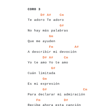
a
a
a
a
a
a
CORO 3
a
a
a
a
a
a
a
a
a
a
a
a
a
a
a
a
a
a
a
a
a
a
a
D#
A#
Cm
Te adoro Te adoro
a
a
a
a
a
a
a
a
a
a
a
a
a
a
a
a
a
a
a
a
a
a
G#
No hay más palabras
a
a
a
a
a
a
a
a
a
a
a
a
a
a
a
Gm
Que me ayuden
a
a
a
a
a
a
a
a
a
a
a
a
a
a
a
a
a
a
a
a
a
a
a
a
a
a
a
Fm
A#
A describir mi devoción
a
a
a
a
a
a
a
a
a
a
a
a
a
a
a
a
a
a
a
a
a
a
a
a
a
D#
A#
Cm
Yo te amo Yo te amo
a
a
a
a
a
a
a
a
a
a
a
a
a
a
a
a
G#
Cuán limitada
a
a
a
a
a
a
a
a
a
a
a
a
a
a
a
a
a
Gm
Es mi expresión
a
a
a
a
a
a
a
a
a
a
a
a
a
a
a
a
a
a
a
a
a
a
a
a
a
a
a
a
a
a
a
G#
Cm
Para declarar mi admiración
a
a
a
a
a
a
a
a
a
a
a
a
a
a
a
a
a
a
a
a
a
a
a
a
a
a
a
a
a
Fm
D#
Recibe ahora esta canción