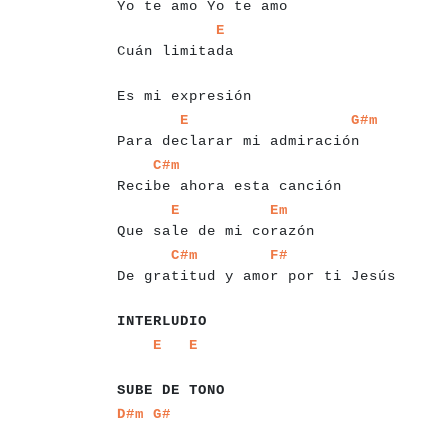
Yo te amo Yo te amo
a
a
a
a
a
a
a
a
a
a
a
a
a
a
a
a
E
Cuán limitada
a
a
a
a
a
a
a
a
a
a
a
a
a
a
a
a
a
a
a
a
a
Es mi expresión
a
a
a
a
a
a
a
a
a
a
a
a
a
a
a
a
a
a
a
a
a
a
a
a
a
a
a
a
a
a
a
E
G#m
Para declarar mi admiración
a
a
a
a
a
a
a
a
a
a
a
a
a
a
a
a
a
a
a
a
a
a
a
a
a
a
a
a
a
a
a
a
a
C#m
Recibe ahora esta canción
a
a
a
a
a
a
a
a
a
a
a
a
a
a
a
a
a
a
a
a
a
a
a
a
a
a
E
Em
Que sale de mi corazón
a
a
a
a
a
a
a
a
a
a
a
a
a
a
a
a
a
a
a
a
a
a
a
a
a
a
a
a
a
a
a
C#m
F#
De gratitud y amor por ti Jesús
a
a
a
a
a
a
a
a
a
a
INTERLUDIO
a
a
a
a
a
a
a
a
a
a
a
a
E
E
a
a
a
a
a
a
a
a
a
a
a
a
SUBE DE TONO
a
a
a
D#m
G#
a
a
a
a
a
a