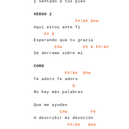
y sentado a tus pies
a
a
a
a
a
a
a
VERSO 2
a
a
a
a
a
a
a
a
a
a
a
a
a
a
a
a
a
a
a
a
a
a
a
a
a
a
F#/A#
G#m
Aquí estoy ante Ti
a
a
a
a
a
a
a
a
a
a
a
a
a
a
a
a
a
a
a
a
a
a
a
a
a
a
a
F#
E
Esperando que tu gracia
a
a
a
a
a
a
a
a
a
a
a
a
a
a
a
a
a
a
a
a
a
a
a
a
a
C#m
F#
E
F#/A#
Se derrame sobre mi
a
a
a
a
a
CORO
a
a
a
a
a
a
a
a
a
a
a
a
a
a
a
a
a
a
a
a
a
a
a
a
a
F#/A#
G#m
Te adoro Te adoro
a
a
a
a
a
a
a
a
a
a
a
a
a
a
a
a
a
a
a
a
a
a
E
No hay más palabras
a
a
a
a
a
a
a
a
a
a
a
a
a
a
a
a
a
a
a
Que me ayuden
a
a
a
a
a
a
a
a
a
a
a
a
a
a
a
a
a
a
a
a
a
a
a
a
a
a
a
C#m
F#
A describir mi devoción
a
a
a
a
a
a
a
a
a
a
a
a
a
a
a
a
a
a
a
a
a
a
a
a
a
a
a
F#/A#
G#m