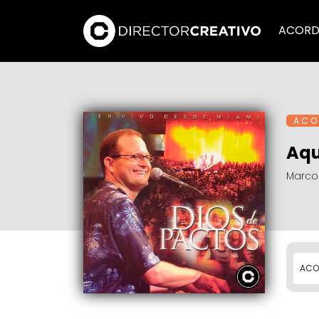
ACORD
A C O 
Aqu
Marcos
ACO