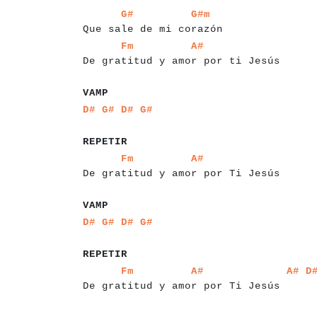
a
a
a
a
a
a
a
a
a
a
a
a
a
a
a
a
a
a
a
a
a
a
a
a
a
a
G#
G#m
Que sale de mi corazón
a
a
a
a
a
a
a
a
a
a
a
a
a
a
a
a
a
a
a
a
a
a
a
a
a
a
a
a
a
a
a
a
Fm
A#
De gratitud y amor por ti Jesús
a
a
a
VAMP
a
a
a
a
a
a
a
a
D#
G#
D#
G#
a
a
a
a
a
a
a
REPETIR
a
a
a
a
a
a
a
a
a
a
a
a
a
a
a
a
a
a
a
a
a
a
a
a
a
a
a
a
a
a
a
a
Fm
A#
De gratitud y amor por Ti Jesús
a
a
a
VAMP
a
a
a
a
a
a
a
a
D#
G#
D#
G#
a
a
a
a
a
a
a
REPETIR
a
a
a
a
a
a
a
a
a
a
a
a
a
a
a
a
a
a
a
a
a
a
a
a
a
a
a
a
a
Fm
A#
A#
D
De gratitud y amor por Ti Jesús