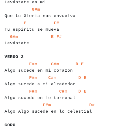
Levántate en mi
a
a
a
a
a
a
a
a
a
a
a
a
a
a
a
a
a
a
a
a
a
a
a
a
a
a
a
a
a
a
a
a
a
a
a
a
G#m
Que tu Gloria nos envuelva
a
a
a
a
a
a
a
a
a
a
a
a
a
a
a
a
a
a
a
a
a
a
a
a
E
F#
Tu espíritu se mueva
a
a
a
a
a
a
a
a
a
a
a
a
a
a
a
a
a
a
a
a
a
a
a
G#m
E
F#
Levántate
a
a
a
a
a
a
a
VERSO 2
a
a
a
a
a
a
a
a
a
a
a
a
a
a
a
a
a
a
a
a
a
a
a
a
a
a
a
a
a
a
a
a
a
a
F#m
C#m
D
E
Algo sucede en mi corazón
a
a
a
a
a
a
a
a
a
a
a
a
a
a
a
a
a
a
a
a
a
a
a
a
a
a
a
a
a
a
a
a
a
a
a
F#m
C#m
D
E
Algo sucede a mi alrededor
a
a
a
a
a
a
a
a
a
a
a
a
a
a
a
a
a
a
a
a
a
a
a
a
a
a
a
a
a
a
a
a
a
a
a
F#m
C#m
D
E
Algo sucede en lo terrenal
a
a
a
a
a
a
a
a
a
a
a
a
a
a
a
a
a
a
a
a
a
a
a
a
a
a
a
a
a
a
a
a
a
a
a
a
a
F#m
D#
Algo Algo sucede en lo celestial
a
a
a
a
CORO
a
a
a
a
a
a