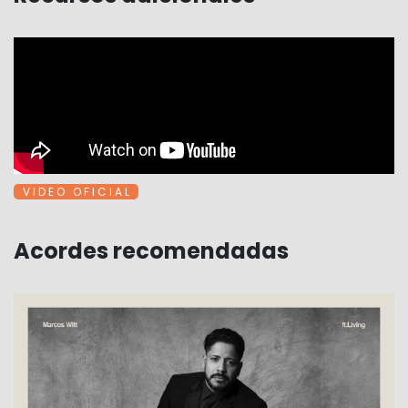
V I D E O O F I C I A L
Acordes recomendadas