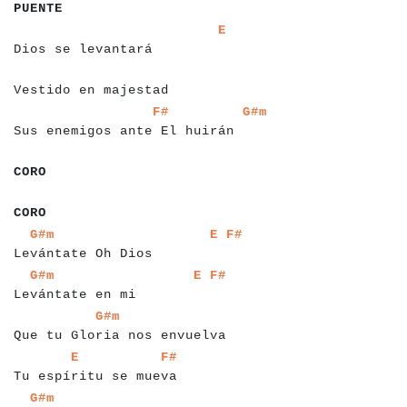
PUENTE
a
a
a
a
a
a
a
a
a
a
a
a
a
a
a
a
a
a
a
a
a
a
a
a
a
a
a
E
Dios se levantará
a
a
a
a
a
a
a
a
a
a
a
a
a
a
a
a
a
a
a
a
a
a
a
a
a
Vestido en majestad
a
a
a
a
a
a
a
a
a
a
a
a
a
a
a
a
a
a
a
a
a
a
a
a
a
a
a
a
a
a
a
a
F#
G#m
Sus enemigos ante El huirán
a
a
a
a
CORO
a
a
a
CORO
a
a
a
a
a
a
a
a
a
a
a
a
a
a
a
a
a
a
a
a
a
a
a
a
a
a
a
a
a
a
G#m
E
F#
Levántate Oh Dios
a
a
a
a
a
a
a
a
a
a
a
a
a
a
a
a
a
a
a
a
a
a
a
a
a
a
a
a
G#m
E
F#
Levántate en mi
a
a
a
a
a
a
a
a
a
a
a
a
a
a
a
a
a
a
a
a
a
a
a
a
a
a
a
a
a
a
a
a
a
a
a
a
G#m
Que tu Gloria nos envuelva
a
a
a
a
a
a
a
a
a
a
a
a
a
a
a
a
a
a
a
a
a
a
a
a
E
F#
Tu espíritu se mueva
a
a
a
a
a
a
a
a
a
a
a
a
a
a
a
a
a
a
a
G#m