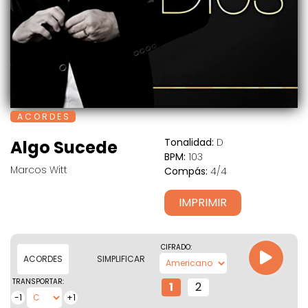
A C O R D E S
Tonalidad:
D
Algo Sucede
BPM:
103
Marcos Witt
Compás:
4/4
IMPRIMIR
CIFRADO:
ACORDES
SIMPLIFICAR
TRANSPORTAR:
1
2
-1
+1