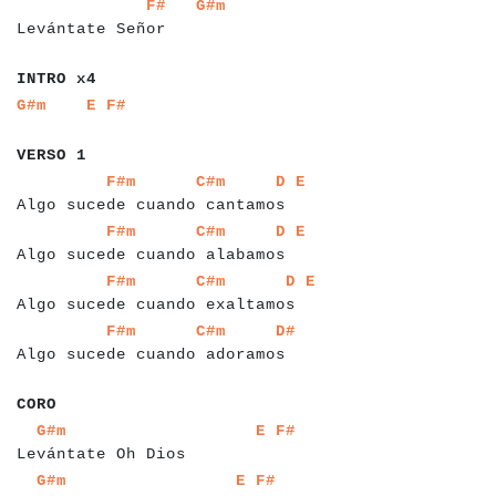
a
a
a
a
a
a
a
a
a
a
a
a
a
a
a
a
a
a
a
a
a
a
a
F#
G#m
Levántate Señor
a
a
a
a
a
a
a
a
INTRO x4
a
a
a
a
a
a
a
a
a
a
a
a
a
G#m
E
F#
a
a
a
a
a
a
a
VERSO 1
a
a
a
a
a
a
a
a
a
a
a
a
a
a
a
a
a
a
a
a
a
a
a
a
a
a
a
a
a
a
a
a
a
a
a
a
F#m
C#m
D
E
Algo sucede cuando cantamos
a
a
a
a
a
a
a
a
a
a
a
a
a
a
a
a
a
a
a
a
a
a
a
a
a
a
a
a
a
a
a
a
a
a
a
a
F#m
C#m
D
E
Algo sucede cuando alabamos
a
a
a
a
a
a
a
a
a
a
a
a
a
a
a
a
a
a
a
a
a
a
a
a
a
a
a
a
a
a
a
a
a
a
a
a
a
F#m
C#m
D
E
Algo sucede cuando exaltamos
a
a
a
a
a
a
a
a
a
a
a
a
a
a
a
a
a
a
a
a
a
a
a
a
a
a
a
a
a
a
a
a
a
a
F#m
C#m
D#
Algo sucede cuando adoramos
a
a
a
CORO
a
a
a
a
a
a
a
a
a
a
a
a
a
a
a
a
a
a
a
a
a
a
a
a
a
a
a
a
a
a
G#m
E
F#
Levántate Oh Dios
a
a
a
a
a
a
a
a
a
a
a
a
a
a
a
a
a
a
a
a
a
a
a
a
a
a
a
a
G#m
E
F#