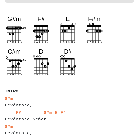
a
a
a
a
INTRO
a
a
a
a
a
a
a
a
a
a
a
a
a
G#m
Levántate,
a
a
a
a
a
a
a
a
a
a
a
a
a
a
a
a
a
a
a
a
a
a
a
a
F#
G#m
E
F#
Levántate Señor
a
a
a
a
a
a
a
a
a
a
a
a
a
G#m
Levántate,