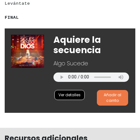
Levántate
a
a
a
a
a
FINAL
Aquiere la
secuencia
Algo Sucede
Ver detalles
Añadir al
carrito
Recursos adicionales