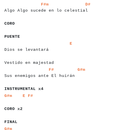
a
a
a
a
a
a
a
a
a
a
a
a
a
a
a
a
a
a
a
a
a
a
a
a
a
a
a
a
a
a
a
a
a
a
a
a
a
F#m
D#
Algo Algo sucede en lo celestial
a
a
a
a
CORO
a
a
a
a
a
a
PUENTE
a
a
a
a
a
a
a
a
a
a
a
a
a
a
a
a
a
a
a
a
a
a
a
a
a
a
a
E
Dios se levantará
a
a
a
a
a
a
a
a
a
a
a
a
a
a
a
a
a
a
a
a
a
a
a
a
a
Vestido en majestad
a
a
a
a
a
a
a
a
a
a
a
a
a
a
a
a
a
a
a
a
a
a
a
a
a
a
a
a
a
a
a
a
F#
G#m
Sus enemigos ante El huirán
a
a
a
a
a
a
a
a
a
a
a
a
a
a
INSTRUMENTAL x4
a
a
a
a
a
a
a
a
a
a
a
a
a
G#m
E
F#
a
a
a
a
a
a
CORO x2
a
a
a
a
FINAL
a
a
G#m