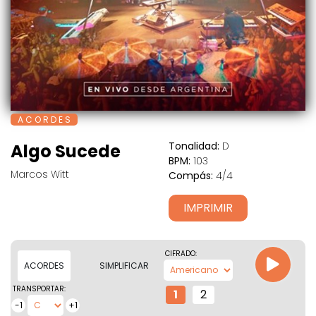
A C O R D E S
Tonalidad:
D
Algo Sucede
BPM:
103
Marcos Witt
Compás:
4/4
IMPRIMIR
CIFRADO:
ACORDES
SIMPLIFICAR
TRANSPORTAR:
1
2
-1
+1