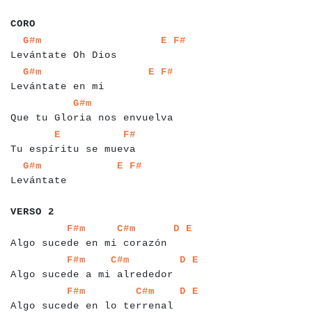
a
a
a
CORO
a
a
a
a
a
a
a
a
a
a
a
a
a
a
a
a
a
a
a
a
a
a
a
a
a
a
a
a
a
a
G#m
E
F#
Levántate Oh Dios
a
a
a
a
a
a
a
a
a
a
a
a
a
a
a
a
a
a
a
a
a
a
a
a
a
a
a
a
G#m
E
F#
Levántate en mi
a
a
a
a
a
a
a
a
a
a
a
a
a
a
a
a
a
a
a
a
a
a
a
a
a
a
a
a
a
a
a
a
a
a
a
a
G#m
Que tu Gloria nos envuelva
a
a
a
a
a
a
a
a
a
a
a
a
a
a
a
a
a
a
a
a
a
a
a
a
E
F#
Tu espíritu se mueva
a
a
a
a
a
a
a
a
a
a
a
a
a
a
a
a
a
a
a
a
a
a
a
G#m
E
F#
Levántate
a
a
a
a
a
a
a
VERSO 2
a
a
a
a
a
a
a
a
a
a
a
a
a
a
a
a
a
a
a
a
a
a
a
a
a
a
a
a
a
a
a
a
a
a
F#m
C#m
D
E
Algo sucede en mi corazón
a
a
a
a
a
a
a
a
a
a
a
a
a
a
a
a
a
a
a
a
a
a
a
a
a
a
a
a
a
a
a
a
a
a
a
F#m
C#m
D
E
Algo sucede a mi alrededor
a
a
a
a
a
a
a
a
a
a
a
a
a
a
a
a
a
a
a
a
a
a
a
a
a
a
a
a
a
a
a
a
a
a
a
F#m
C#m
D
E
Algo sucede en lo terrenal