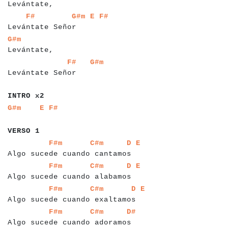
Levántate,
a
a
a
a
a
a
a
a
a
a
a
a
a
a
a
a
a
a
a
a
a
a
a
a
F#
G#m
E
F#
Levántate Señor
a
a
a
a
a
a
a
a
a
a
a
a
a
G#m
Levántate,
a
a
a
a
a
a
a
a
a
a
a
a
a
a
a
a
a
a
a
a
a
a
a
F#
G#m
Levántate Señor
a
a
a
a
a
a
a
INTRO x2
a
a
a
a
a
a
a
a
a
a
a
a
a
G#m
E
F#
a
a
a
a
a
a
a
VERSO 1
a
a
a
a
a
a
a
a
a
a
a
a
a
a
a
a
a
a
a
a
a
a
a
a
a
a
a
a
a
a
a
a
a
a
a
a
F#m
C#m
D
E
Algo sucede cuando cantamos
a
a
a
a
a
a
a
a
a
a
a
a
a
a
a
a
a
a
a
a
a
a
a
a
a
a
a
a
a
a
a
a
a
a
a
a
F#m
C#m
D
E
Algo sucede cuando alabamos
a
a
a
a
a
a
a
a
a
a
a
a
a
a
a
a
a
a
a
a
a
a
a
a
a
a
a
a
a
a
a
a
a
a
a
a
a
F#m
C#m
D
E
Algo sucede cuando exaltamos
a
a
a
a
a
a
a
a
a
a
a
a
a
a
a
a
a
a
a
a
a
a
a
a
a
a
a
a
a
a
a
a
a
a
F#m
C#m
D#
Algo sucede cuando adoramos