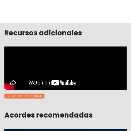
Recursos adicionales
V I D E O O F I C I A L
Acordes recomendadas