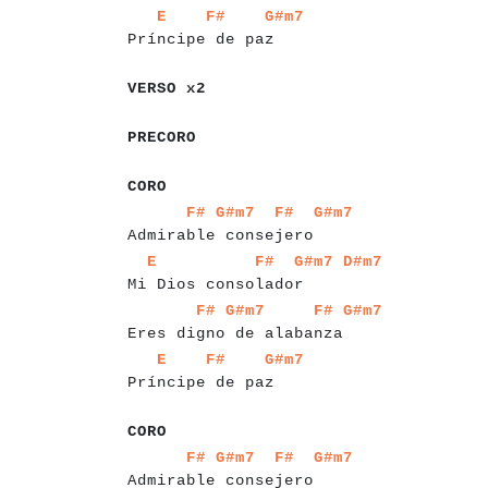
a
a
a
a
a
a
a
a
a
a
a
a
a
a
a
a
a
a
a
a
a
E
F#
G#m7
Príncipe de paz
a
a
a
a
a
a
a
VERSO x2
a
a
a
a
a
a
PRECORO
a
a
a
a
a
CORO
a
a
a
a
a
a
a
a
a
a
a
a
a
a
a
a
a
a
a
a
a
a
a
a
F#
G#m7
F#
G#m7
Admirable consejero
a
a
a
a
a
a
a
a
a
a
a
a
a
a
a
a
a
a
a
a
a
a
a
a
a
E
F#
G#m7
D#m7
Mi Dios consolador
a
a
a
a
a
a
a
a
a
a
a
a
a
a
a
a
a
a
a
a
a
a
a
a
F#
G#m7
F#
G#m7
Eres digno de alabanza
a
a
a
a
a
a
a
a
a
a
a
a
a
a
a
a
a
a
a
a
a
E
F#
G#m7
Príncipe de paz
a
a
a
a
a
CORO
a
a
a
a
a
a
a
a
a
a
a
a
a
a
a
a
a
a
a
a
a
a
a
a
F#
G#m7
F#
G#m7
Admirable consejero