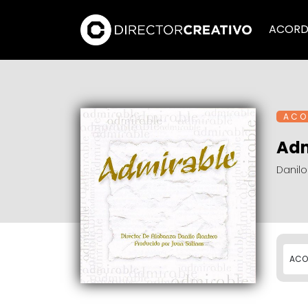
ACORD
A C O 
Adm
Danil
ACO