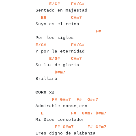
a
a
a
a
a
a
a
a
a
a
a
a
a
a
a
a
a
a
a
a
a
a
a
a
E/G#
F#/G#
Sentado en majestad
a
a
a
a
a
a
a
a
a
a
a
a
a
a
a
a
a
a
a
a
E6
C#m7
Suyo es el reino
a
a
a
a
a
a
a
a
a
a
a
a
a
a
a
a
a
a
a
a
a
a
a
a
F#
Por los siglos
a
a
a
a
a
a
a
a
a
a
a
a
a
a
a
a
a
a
a
a
a
a
a
a
E/G#
F#/G#
Y por la eternidad
a
a
a
a
a
a
a
a
a
a
a
a
a
a
a
a
a
a
a
a
E/G#
C#m7
Su luz de gloria
a
a
a
a
a
a
a
a
a
a
D#m7
Brillará
a
a
a
a
a
a
CORO x2
a
a
a
a
a
a
a
a
a
a
a
a
a
a
a
a
a
a
a
a
a
a
a
a
F#
G#m7
F#
G#m7
Admirable consejero
a
a
a
a
a
a
a
a
a
a
a
a
a
a
a
a
a
a
a
a
a
a
a
a
a
E
F#
G#m7
D#m7
Mi Dios consolador
a
a
a
a
a
a
a
a
a
a
a
a
a
a
a
a
a
a
a
a
a
a
a
a
F#
G#m7
F#
G#m7
Eres digno de alabanza