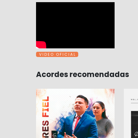
V I D E O O F I C I A L
Acordes recomendadas