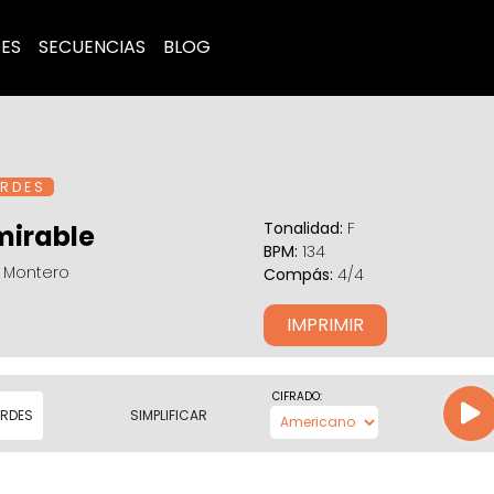
ES
SECUENCIAS
BLOG
R D E S
Tonalidad:
F
irable
BPM:
134
o Montero
Compás:
4/4
IMPRIMIR
CIFRADO:
RDES
SIMPLIFICAR