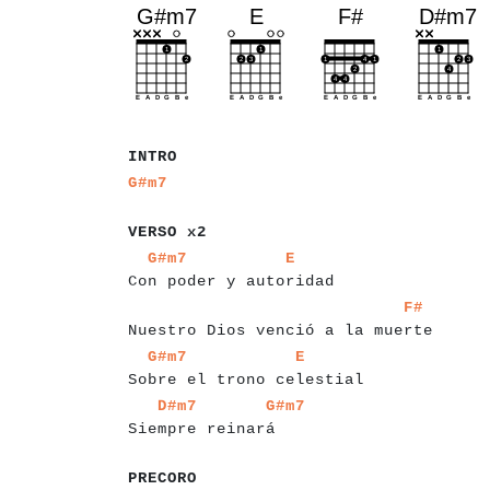
a
a
a
a
INTRO
a
a
G#m7
a
a
a
a
a
a
a
VERSO x2
a
a
a
a
a
a
a
a
a
a
a
a
a
a
a
a
a
a
a
a
a
a
a
a
a
G#m7
E
Con poder y autoridad
a
a
a
a
a
a
a
a
a
a
a
a
a
a
a
a
a
a
a
a
a
a
a
a
a
a
a
a
a
a
a
a
a
a
F#
Nuestro Dios venció a la muerte
a
a
a
a
a
a
a
a
a
a
a
a
a
a
a
a
a
a
a
a
a
a
a
a
a
a
a
a
a
G#m7
E
Sobre el trono celestial
a
a
a
a
a
a
a
a
a
a
a
a
a
a
a
a
a
a
a
D#m7
G#m7
Siempre reinará
a
a
a
a
a
a
PRECORO