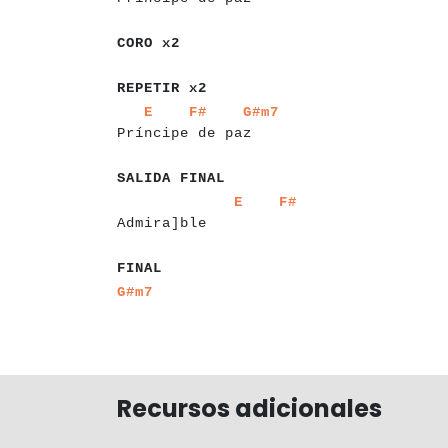
a
a
a
a
a
a
CORO x2
a
a
a
a
a
a
a
a
a
REPETIR x2
a
a
a
a
a
a
a
a
a
a
a
a
a
a
a
a
a
a
a
a
a
E
F#
G#m7
Príncipe de paz
a
a
a
a
a
a
a
a
a
a
a
a
SALIDA FINAL
a
a
a
a
a
a
a
a
a
a
a
a
a
a
a
a
a
a
a
a
a
a
E
F#
Admira]ble
a
a
a
a
FINAL
a
a
G#m7
Recursos adicionales