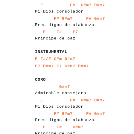
a
a
a
a
a
a
a
a
a
a
a
a
a
a
a
a
a
a
a
a
a
a
a
a
a
E
F#
G#m7
D#m7
Mi Dios consolador
a
a
a
a
a
a
a
a
a
a
a
a
a
a
a
a
a
a
a
a
a
a
a
a
F#
G#m7
F#
G#m7
Eres digno de alabanza
a
a
a
a
a
a
a
a
a
a
a
a
a
a
a
a
a
a
a
a
a
E
F#
E7
Príncipe de paz
a
a
a
a
a
a
a
a
a
a
a
INSTRUMENTAL
a
a
a
a
a
a
a
a
E
F#/E
G#m
D#m7
a
a
a
a
a
a
a
a
a
a
E7
D#m7
E7
C#m7
D#m7
a
a
a
a
a
CORO
a
a
a
a
a
a
a
a
a
a
a
a
a
a
a
a
a
a
a
a
a
G#m7
Admirable consejero
a
a
a
a
a
a
a
a
a
a
a
a
a
a
a
a
a
a
a
a
a
a
a
a
a
E
F#
G#m7
D#m7
Mi Dios consolador
a
a
a
a
a
a
a
a
a
a
a
a
a
a
a
a
a
a
a
a
a
a
a
a
F#
G#m7
F#
G#m7
Eres digno de alabanza
a
a
a
a
a
a
a
a
a
a
a
a
a
a
a
a
a
a
a
a
a
E
F#
G#m7
Príncipe de paz