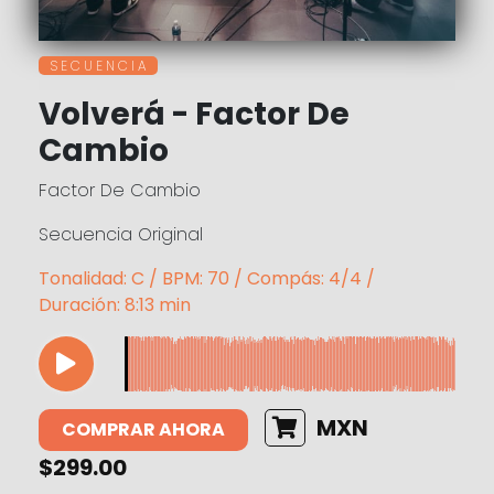
S E C U E N C I A
Volverá - Factor De
Cambio
Factor De Cambio
Secuencia Original
Tonalidad: C / BPM: 70 / Compás: 4/4 /
Duración: 8:13 min
MXN
COMPRAR AHORA
$299.00