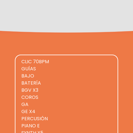
CLIC 70BPM
GUÍAS
BAJO
BATERÍA
BGV X3
COROS
GA
GE X4
PERCUSIÓN
PIANO E
SYNTH X5