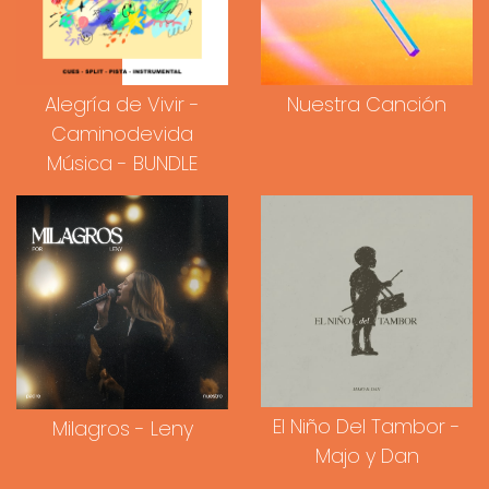
Alegría de Vivir -
Nuestra Canción
Caminodevida
Música - BUNDLE
El Niño Del Tambor -
Milagros - Leny
Majo y Dan