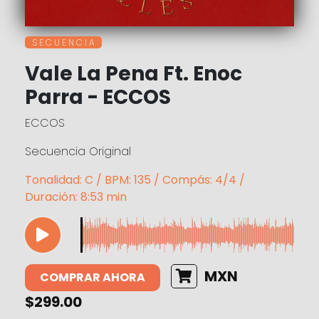
S E C U E N C I A
Vale La Pena Ft. Enoc
Parra - ECCOS
ECCOS
Secuencia Original
Tonalidad: C / BPM: 135 / Compás: 4/4 /
Duración: 8:53 min
MXN
COMPRAR AHORA
$299.00