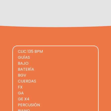
CLIC 135 BPM
GUÍAS
BAJO
BATERÍA
BGV
CUERDAS
FX
GA
GE X4
PERCUSIÓN
PIANO