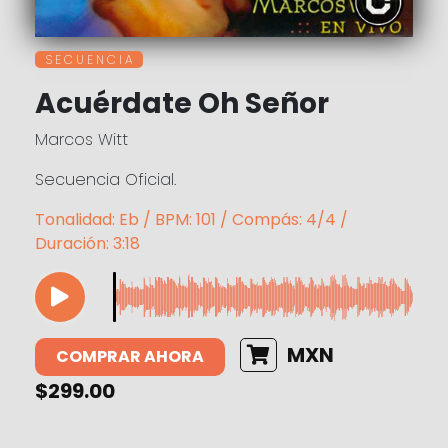
S E C U E N C I A
Acuérdate Oh Señor
Marcos Witt
Secuencia Oficial.
Tonalidad: Eb / BPM: 101 / Compás: 4/4 /
Duración: 3:18
MXN
COMPRAR AHORA
$299.00