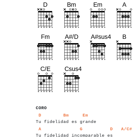
a
a
a
CORO
a
a
a
a
a
a
a
a
a
a
a
a
a
a
a
a
a
a
a
a
a
a
a
a
a
a
a
a
a
D
Bm
Em
Tu fidelidad es grande
a
a
a
a
a
a
a
a
a
a
a
a
a
a
a
a
a
a
a
a
a
a
a
a
a
a
a
a
a
A
G
D
A/C#
Tu fidelidad incomparable es