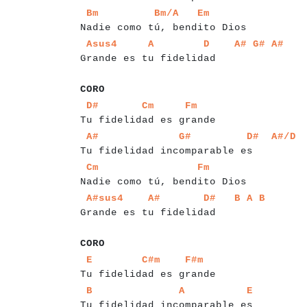
a
a
a
a
a
a
a
a
a
a
a
a
a
a
a
a
a
a
a
a
a
a
a
a
a
a
a
a
Bm
Bm/A
Em
Nadie como tú, bendito Dios
a
a
a
a
a
a
a
a
a
a
a
a
a
a
a
a
a
a
a
a
a
a
a
Asus4
A
D
A#
G#
A#
Grande es tu fidelidad
a
a
a
a
CORO
a
a
a
a
a
a
a
a
a
a
a
a
a
a
a
a
a
a
a
a
a
a
a
a
a
a
a
a
a
D#
Cm
Fm
Tu fidelidad es grande
a
a
a
a
a
a
a
a
a
a
a
a
a
a
a
a
a
a
a
a
a
a
a
a
a
a
A#
G#
D#
A#/D
Tu fidelidad incomparable es
a
a
a
a
a
a
a
a
a
a
a
a
a
a
a
a
a
a
a
a
a
a
a
a
a
a
a
a
a
a
a
a
Cm
Fm
Nadie como tú, bendito Dios
a
a
a
a
a
a
a
a
a
a
a
a
a
a
a
a
a
a
a
a
a
a
a
A#sus4
A#
D#
B
A
B
Grande es tu fidelidad
a
a
a
a
CORO
a
a
a
a
a
a
a
a
a
a
a
a
a
a
a
a
a
a
a
a
a
a
a
a
a
a
a
a
a
E
C#m
F#m
Tu fidelidad es grande
a
a
a
a
a
a
a
a
a
a
a
a
a
a
a
a
a
a
a
a
a
a
a
a
a
a
a
a
a
a
a
a
a
B
A
E
Tu fidelidad incomparable es