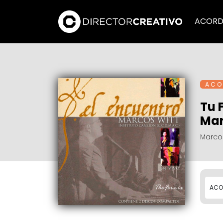
ACORD
A C O 
Tu 
Mar
Marcos
ACO