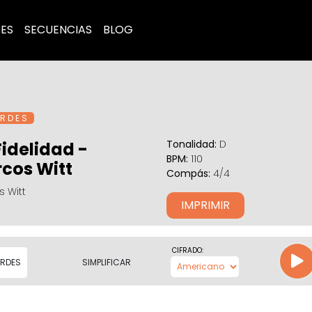
ES
SECUENCIAS
BLOG
R D E S
Tonalidad:
D
Fidelidad -
BPM:
110
cos Witt
Compás:
4/4
 Witt
IMPRIMIR
CIFRADO:
RDES
SIMPLIFICAR