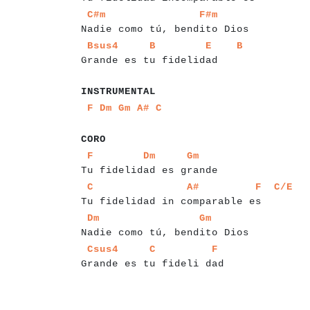
a
a
a
a
a
a
a
a
a
a
a
a
a
a
a
a
a
a
a
a
a
a
a
a
a
a
a
a
a
a
C#m
F#m
Nadie como tú, bendito Dios
a
a
a
a
a
a
a
a
a
a
a
a
a
a
a
a
a
a
a
a
a
a
a
a
a
a
a
a
Bsus4
B
E
B
Grande es tu fidelidad
a
a
a
a
a
a
a
a
a
a
a
a
INSTRUMENTAL
a
a
a
a
a
a
a
a
a
a
a
a
a
a
a
F
Dm
Gm
A#
C
a
a
a
a
CORO
a
a
a
a
a
a
a
a
a
a
a
a
a
a
a
a
a
a
a
a
a
a
a
a
a
a
a
a
a
F
Dm
Gm
Tu fidelidad es grande
a
a
a
a
a
a
a
a
a
a
a
a
a
a
a
a
a
a
a
a
a
a
a
a
a
a
a
a
a
C
A#
F
C/E
Tu fidelidad in comparable es
a
a
a
a
a
a
a
a
a
a
a
a
a
a
a
a
a
a
a
a
a
a
a
a
a
a
a
a
a
a
a
a
Dm
Gm
Nadie como tú, bendito Dios
a
a
a
a
a
a
a
a
a
a
a
a
a
a
a
a
a
a
a
a
a
a
a
a
a
a
a
a
a
Csus4
C
F
Grande es tu fideli dad